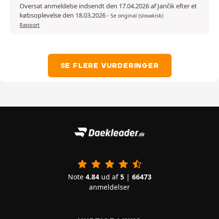
Oversat anmeldelse indsendt den 17.04.2026 af Jančik efter et
købsoplevelse den 18.03.2026
-
Se original (slovakisk)
Rapport
SE FLERE VURDERINGER
Note
4.84
ud af
5
|
66473
anmeldelser