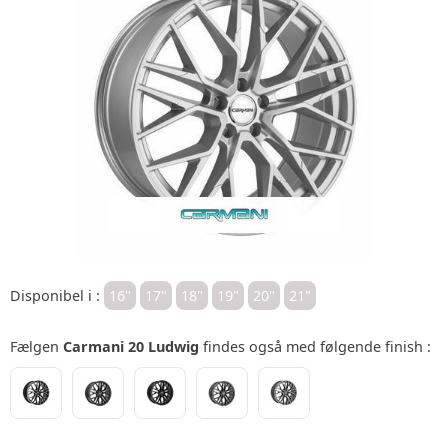
Disponibel i :
16"
17"
18"
19"
20"
21"
Fælgen
Carmani 20 Ludwig
findes også med følgende finish :