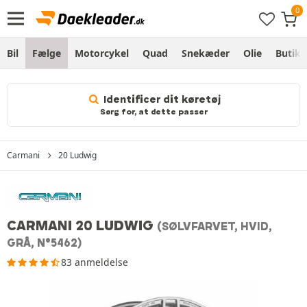
Bil
Fælge
Motorcykel
Quad
Snekæder
Olie
Butik
Identificer dit køretøj
Sørg for, at dette passer
Carmani
20 Ludwig
CARMANI 20 LUDWIG
(SØLVFARVET, HVID,
GRÅ, N°5462)
83 anmeldelse