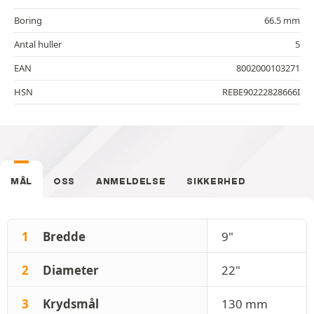
Boring
66.5 mm
Antal huller
5
EAN
8002000103271
HSN
REBE90222828666I
MÅL
OSS
ANMELDELSE
SIKKERHED
1
Bredde
9"
2
Diameter
22"
3
Krydsmål
130 mm