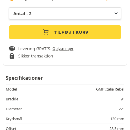
TILFØJ I KURV
Levering GRATIS.
Oplysninger
Sikker transaktion
Specifikationer
Model
GMP Italia Rebel
Bredde
9"
Diameter
22"
Krydsmål
130 mm
Offset
28.5 mm