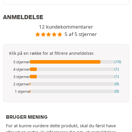
ANMELDELSE
12 kundekommentarer
5 af 5 stjerner
Klik på en række for at filtrere anmeldelser.
5 stjerner
(10)
4 stjerner
(1)
3 stjerner
(1)
2 stjerner
(0)
1 stjerne
(0)
BRUGER MENING
For at kunne vurdere dette produkt, skal du først have
afgivet en ordre. Vi informerer dig om, at anmeldelser