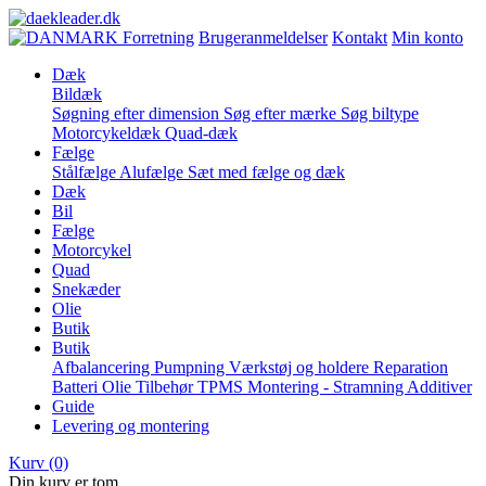
Forretning
Brugeranmeldelser
Kontakt
Min konto
Dæk
Bildæk
Søgning efter dimension
Søg efter mærke
Søg biltype
Motorcykeldæk
Quad-dæk
Fælge
Stålfælge
Alufælge
Sæt med fælge og dæk
Dæk
Bil
Fælge
Motorcykel
Quad
Snekæder
Olie
Butik
Butik
Afbalancering
Pumpning
Værkstøj og holdere
Reparation
Batteri
Olie
Tilbehør
TPMS
Montering - Stramning
Additiver
Guide
Levering og montering
Kurv
(0)
Din kurv er tom