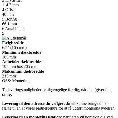
3
Krydsmål
114.3 mm
4
Offset
40 mm
5
Boring
66.1 mm
6
Antal huller
5
Fælgbredde
6.5" (165 mm)
Minimum dækbredde
185 mm
Anbefalet dækbredde
195 mm hos 205 mm
Maksimum dækbredde
215 mm
OSS: Montering
To leveringsmuligheder er tilgængelige for dig, når du afgiver din
ordre:
Levering til den adresse du vælger:
du vil kunne bringe dine
fælge til en af vores partnercentre for at få udført monteringsydelsen.
Levering til en monteringsstation:
partneren vil kontakte dig ved