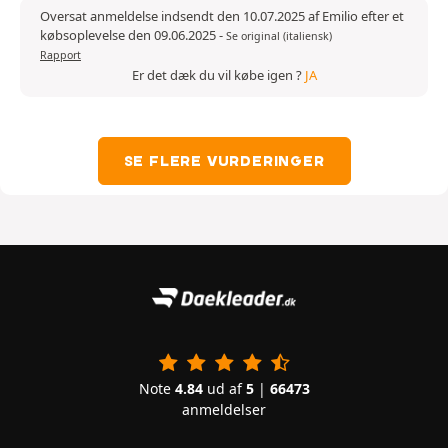
Oversat anmeldelse indsendt den 10.07.2025 af Emilio efter et
købsoplevelse den 09.06.2025
-
Se original (italiensk)
Rapport
Er det dæk du vil købe igen ?
JA
SE FLERE VURDERINGER
Note
4.84
ud af
5
|
66473
anmeldelser