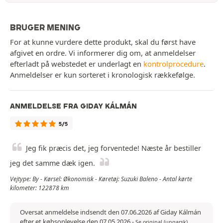
BRUGER MENING
For at kunne vurdere dette produkt, skal du først have
afgivet en ordre. Vi informerer dig om, at anmeldelser
efterladt på webstedet er underlagt en
kontrolprocedure
.
Anmeldelser er kun sorteret i kronologisk rækkefølge.
ANMELDELSE FRA GIDAY KÁLMÁN
5/5
Jeg fik præcis det, jeg forventede! Næste år bestiller
jeg det samme dæk igen.
Vejtype: By - Kørsel: Økonomisk - Køretøj: Suzuki Baleno - Antal kørte
kilometer: 122878 km
Oversat anmeldelse indsendt den 07.06.2026 af Giday Kálmán
efter et købsoplevelse den 07.05.2026
-
Se original (ungarsk)