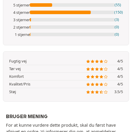
5 stjerner
(55)
4 stjerner
(150)
3 stjerner
(3)
2 stjerner
(0)
1 stjerne
(0)
Fugtig vej
4/5
Tør vej
4/5
Komfort
4/5
Kvalitet/Pris
4/5
Støj
3.5/5
BRUGER MENING
For at kunne vurdere dette produkt, skal du først have
afgivet en ordre. Vi informerer dig om, at anmeldelser