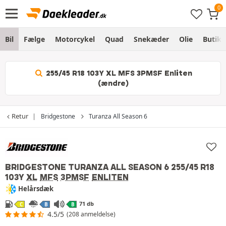
Bil
Fælge
Motorcykel
Quad
Snekæder
Olie
Butik
255/45 R18 103Y XL MFS 3PMSF Enliten
(ændre)
Retur
Bridgestone
Turanza All Season 6
BRIDGESTONE TURANZA ALL SEASON 6
255/45 R18
103Y
XL
MFS
3PMSF
ENLITEN
Helårsdæk
71 db
C
B
B
4.5/5
(208 anmeldelse)