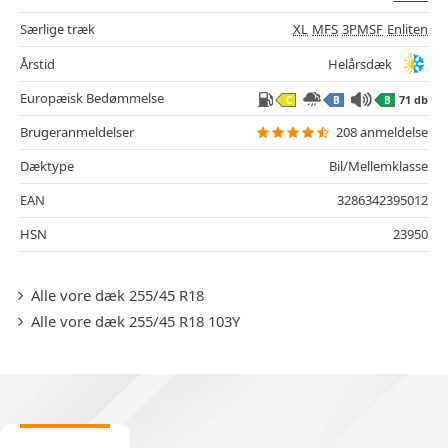
Særlige træk
XL
MFS
3PMSF
Enliten
Årstid
Helårsdæk
Europæisk Bedømmelse
71 db
C
B
B
Brugeranmeldelser
208 anmeldelse
Dæktype
Bil/Mellemklasse
EAN
3286342395012
HSN
23950
Alle vore dæk 255/45 R18
Alle vore dæk 255/45 R18 103Y