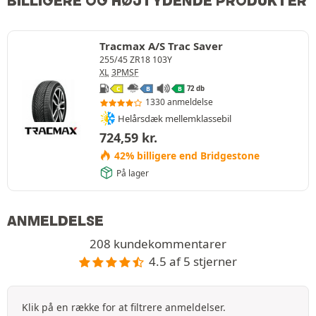
BILLIGERE OG HØJTYDENDE PRODUKTER
Tracmax A/S Trac Saver
255/45 ZR18 103Y
XL
3PMSF
72 db
C
B
B
1330 anmeldelse
Helårsdæk mellemklassebil
724,59
kr.
42% billigere end Bridgestone
På lager
ANMELDELSE
208 kundekommentarer
4.5 af 5 stjerner
Klik på en række for at filtrere anmeldelser.