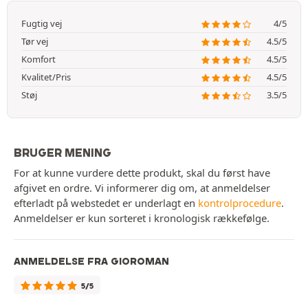
Fugtig vej
4/5
Tør vej
4.5/5
Komfort
4.5/5
Kvalitet/Pris
4.5/5
Støj
3.5/5
BRUGER MENING
For at kunne vurdere dette produkt, skal du først have
afgivet en ordre. Vi informerer dig om, at anmeldelser
efterladt på webstedet er underlagt en
kontrolprocedure
.
Anmeldelser er kun sorteret i kronologisk rækkefølge.
ANMELDELSE FRA GIOROMAN
5/5