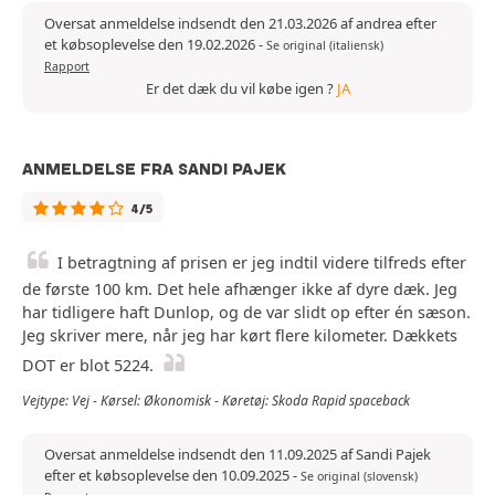
Oversat anmeldelse indsendt den 21.03.2026 af andrea efter
et købsoplevelse den 19.02.2026
-
Se original (italiensk)
Rapport
Er det dæk du vil købe igen ?
JA
ANMELDELSE FRA SANDI PAJEK
4/5
I betragtning af prisen er jeg indtil videre tilfreds efter
de første 100 km. Det hele afhænger ikke af dyre dæk. Jeg
har tidligere haft Dunlop, og de var slidt op efter én sæson.
Jeg skriver mere, når jeg har kørt flere kilometer. Dækkets
DOT er blot 5224.
Vejtype: Vej - Kørsel: Økonomisk - Køretøj: Skoda Rapid spaceback
Oversat anmeldelse indsendt den 11.09.2025 af Sandi Pajek
efter et købsoplevelse den 10.09.2025
-
Se original (slovensk)