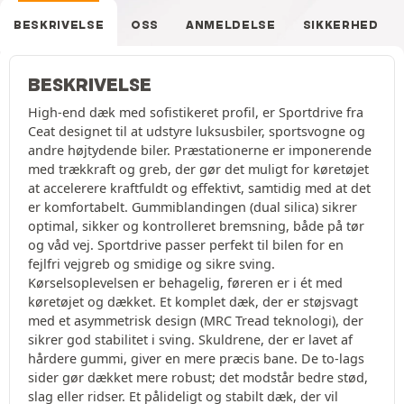
BESKRIVELSE
OSS
ANMELDELSE
SIKKERHED
BESKRIVELSE
High-end dæk med sofistikeret profil, er Sportdrive fra
Ceat designet til at udstyre luksusbiler, sportsvogne og
andre højtydende biler. Præstationerne er imponerende
med trækkraft og greb, der gør det muligt for køretøjet
at accelerere kraftfuldt og effektivt, samtidig med at det
er komfortabelt. Gummiblandingen (dual silica) sikrer
optimal, sikker og kontrolleret bremsning, både på tør
og våd vej. Sportdrive passer perfekt til bilen for en
fejlfri vejgreb og smidige og sikre sving.
Kørselsoplevelsen er behagelig, føreren er i ét med
køretøjet og dækket. Et komplet dæk, der er støjsvagt
med et asymmetrisk design (MRC Tread teknologi), der
sikrer god stabilitet i sving. Skuldrene, der er lavet af
hårdere gummi, giver en mere præcis bane. De to-lags
sider gør dækket mere robust; det modstår bedre stød,
slag eller ridser. Et pålideligt og stabilt dæk, der vil