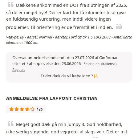
Dækkene ankom med en DOT fra slutningen af 2025,
så de er meget nye! Der er kørt for få kilometer til at give
en fuldstændig vurdering, men indtil videre ingen
problemer. Til orientering er de fremstillet i Indien.
Vejtype: By - Kørsel: Normal - Køretøj: Ford cmax 1.6 TDCi 2008 - Antal kørte
kilometer: 1000 km
Oversat anmeldelse indsendt den 23.07.2026 af GioRoman
efter et købsoplevelse den 23.06.2026
-
Se original (italiensk)
Rapport
Er det dæk du vil købe igen ?
JA
ANMELDELSE FRA LAFFONT CHRISTIAN
4/5
Meget godt dæk på min Jumpy 3. God holdbarhed,
ikke særlig støjende, god vejgreb i al slags vejr. Det er mit