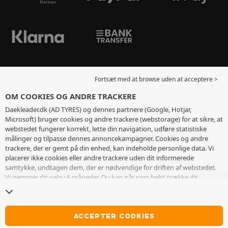
Fortsæt med at browse uden at acceptere >
OM COOKIES OG ANDRE TRACKERE
Daekleader.dk (AD TYRES) og dennes partnere (Google, Hotjar,
Microsoft) bruger cookies og andre trackere (webstorage) for at sikre, at
webstedet fungerer korrekt, lette din navigation, udføre statistiske
målinger og tilpasse dennes annoncekampagner. Cookies og andre
trackere, der er gemt på din enhed, kan indeholde personlige data. Vi
placerer ikke cookies eller andre trackere uden dit informerede
samtykke, undtagen dem, der er nødvendige for driften af ​​webstedet.
Vi gemmer dit valg i 6 måneder. Du kan når som helst trække dit
samtykke tilbage ved at gå til
siden med cookies og andre trackere
. Du
kan vælge at fortsætte med at browse uden at acceptere deponering af
cookies eller andre trackere. Afvisning forhindrer ikke adgang til
tjenesterne AD TYRES. For mere information, inviterer vi dig til at
ACCEPTER COOKIES
konsultere
siden om cookies og andre trackere
.