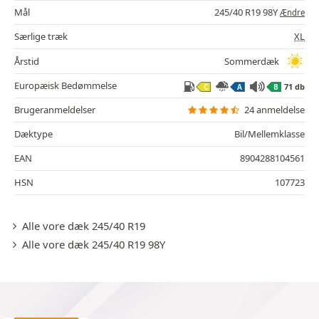
Mål
245/40 R19 98Y
Ændre
Særlige træk
XL
Årstid
Sommerdæk
Europæisk Bedømmelse
71 db
C
A
B
Brugeranmeldelser
24 anmeldelse
Dæktype
Bil/Mellemklasse
EAN
8904288104561
HSN
107723
Alle vore dæk 245/40 R19
Alle vore dæk 245/40 R19 98Y