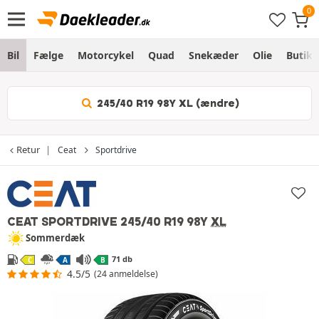
Bil
Fælge
Motorcykel
Quad
Snekæder
Olie
Butik
245/40 R19 98Y XL (ændre)
Retur
Ceat
Sportdrive
CEAT SPORTDRIVE
245/40 R19 98Y
XL
Sommerdæk
71 db
C
A
B
4.5/5
(24 anmeldelse)