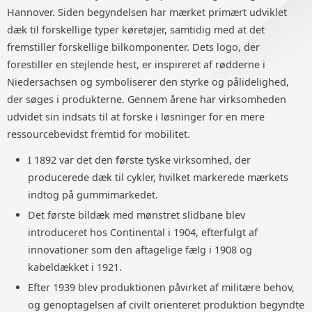
Hannover. Siden begyndelsen har mærket primært udviklet
dæk til forskellige typer køretøjer, samtidig med at det
fremstiller forskellige bilkomponenter. Dets logo, der
forestiller en stejlende hest, er inspireret af rødderne i
Niedersachsen og symboliserer den styrke og pålidelighed,
der søges i produkterne. Gennem årene har virksomheden
udvidet sin indsats til at forske i løsninger for en mere
ressourcebevidst fremtid for mobilitet.
I 1892 var det den første tyske virksomhed, der
producerede dæk til cykler, hvilket markerede mærkets
indtog på gummimarkedet.
Det første bildæk med mønstret slidbane blev
introduceret hos Continental i 1904, efterfulgt af
innovationer som den aftagelige fælg i 1908 og
kabeldækket i 1921.
Efter 1939 blev produktionen påvirket af militære behov,
og genoptagelsen af civilt orienteret produktion begyndte