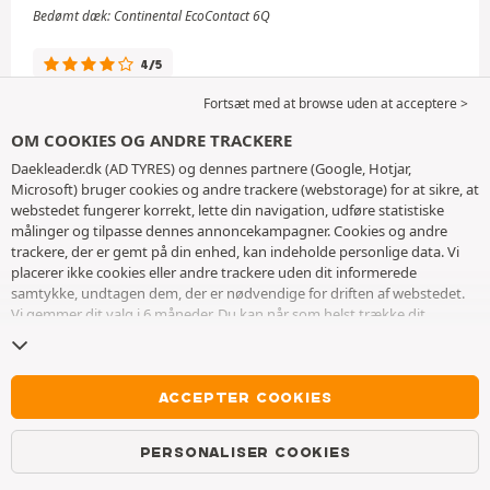
Bedømt dæk: Continental EcoContact 6Q
4/5
Fortsæt med at browse uden at acceptere >
God kvalitet! Leveret til tiden.
OM COOKIES OG ANDRE TRACKERE
Daekleader.dk (AD TYRES) og dennes partnere (Google, Hotjar,
Oversat anmeldelse indsendt den 08.06.2026 af SYLVIE P
Microsoft) bruger cookies og andre trackere (webstorage) for at sikre, at
efter et købsoplevelse den 04.05.2026
-
Se original (fransk)
webstedet fungerer korrekt, lette din navigation, udføre statistiske
Rapport
målinger og tilpasse dennes annoncekampagner. Cookies og andre
Er det dæk du vil købe igen ?
JA
trackere, der er gemt på din enhed, kan indeholde personlige data. Vi
placerer ikke cookies eller andre trackere uden dit informerede
samtykke, undtagen dem, der er nødvendige for driften af ​​webstedet.
Vi gemmer dit valg i 6 måneder. Du kan når som helst trække dit
samtykke tilbage ved at gå til
siden med cookies og andre trackere
. Du
kan vælge at fortsætte med at browse uden at acceptere deponering af
ANMELDELSE FRA GERARDO OLITA
cookies eller andre trackere. Afvisning forhindrer ikke adgang til
Bedømt dæk: Continental AllSeasonContact
tjenesterne AD TYRES. For mere information, inviterer vi dig til at
ACCEPTER COOKIES
konsultere
siden om cookies og andre trackere
.
4/5
PERSONALISER COOKIES