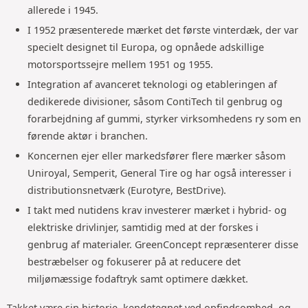
allerede i 1945.
I 1952 præsenterede mærket det første vinterdæk, der var
specielt designet til Europa, og opnåede adskillige
motorsportssejre mellem 1951 og 1955.
Integration af avanceret teknologi og etableringen af
dedikerede divisioner, såsom ContiTech til genbrug og
forarbejdning af gummi, styrker virksomhedens ry som en
førende aktør i branchen.
Koncernen ejer eller markedsfører flere mærker såsom
Uniroyal, Semperit, General Tire og har også interesser i
distributionsnetværk (Eurotyre, BestDrive).
I takt med nutidens krav investerer mærket i hybrid- og
elektriske drivlinjer, samtidig med at der forskes i
genbrug af materialer. GreenConcept repræsenterer disse
bestræbelser og fokuserer på at reducere det
miljømæssige fodaftryk samt optimere dækket.
Takket være sin historie, kendetegnet ved opfindsomhed, og