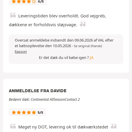
4/5
Leveringstiden blev overholdt. God vejgreb,
dækkene er forholdsvis støjsvage.
Oversat anmeldelse indsendt den 09.06.2026 af VAL efter
et købsoplevelse den 10.05.2026
-
Se original (fransk)
Rapport
Er det dæk du vil købe igen ?
JA
ANMELDELSE FRA DAVIDE
Bedømt dæk: Continental AllSeasonContact 2
5/5
Meget ny DOT, levering ok til dækværkstedet