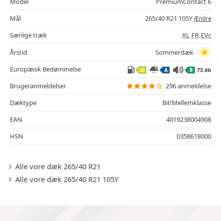
Model
PremiumContact 6
Mål
265/40 R21 105Y
Ændre
Særlige træk
XL
FR
EVc
Årstid
Sommerdæk
Europæisk Bedømmelse
73 db
C
A
B
Brugeranmeldelser
296 anmeldelse
Dæktype
Bil/Mellemklasse
EAN
4019238004908
HSN
0358618000
Alle vore dæk 265/40 R21
Alle vore dæk 265/40 R21 105Y