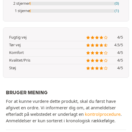
2 stjerner
(0)
1 stjerne
(1)
Fugtig vej
4/5
Tør vej
4.5/5
Komfort
4/5
Kvalitet/Pris
4/5
Støj
4/5
BRUGER MENING
For at kunne vurdere dette produkt, skal du først have
afgivet en ordre. Vi informerer dig om, at anmeldelser
efterladt på webstedet er underlagt en
kontrolprocedure
.
Anmeldelser er kun sorteret i kronologisk rækkefølge.