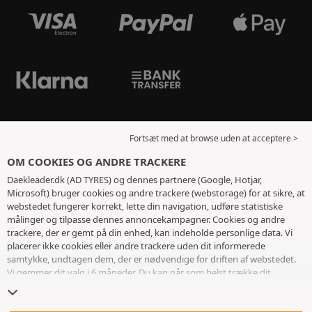
Fortsæt med at browse uden at acceptere >
OM COOKIES OG ANDRE TRACKERE
Daekleader.dk (AD TYRES) og dennes partnere (Google, Hotjar,
Microsoft) bruger cookies og andre trackere (webstorage) for at sikre, at
webstedet fungerer korrekt, lette din navigation, udføre statistiske
målinger og tilpasse dennes annoncekampagner. Cookies og andre
trackere, der er gemt på din enhed, kan indeholde personlige data. Vi
placerer ikke cookies eller andre trackere uden dit informerede
samtykke, undtagen dem, der er nødvendige for driften af ​​webstedet.
Vi gemmer dit valg i 6 måneder. Du kan når som helst trække dit
samtykke tilbage ved at gå til
siden med cookies og andre trackere
. Du
kan vælge at fortsætte med at browse uden at acceptere deponering af