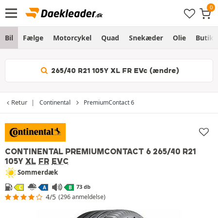
Bil
Fælge
Motorcykel
Quad
Snekæder
Olie
Butik
265/40 R21 105Y XL FR EVc (ændre)
Retur
Continental
PremiumContact 6
CONTINENTAL PREMIUMCONTACT 6
265/40 R21
105Y
XL
FR
EVC
Sommerdæk
73 db
C
A
B
4/5
(296 anmeldelse)