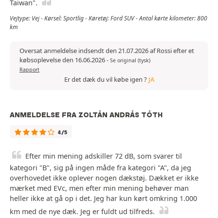
Taiwan".
Vejtype: Vej - Kørsel: Sportlig - Køretøj: Ford SUV - Antal kørte kilometer: 800
km
Oversat anmeldelse indsendt den 21.07.2026 af Rossi efter et
købsoplevelse den 16.06.2026
-
Se original (tysk)
Rapport
Er det dæk du vil købe igen ?
JA
ANMELDELSE FRA ZOLTÁN ANDRÁS TÓTH
4/5
Efter min mening adskiller 72 dB, som svarer til
kategori "B", sig på ingen måde fra kategori "A", da jeg
overhovedet ikke oplever nogen dækstøj. Dækket er ikke
mærket med EVc, men efter min mening behøver man
heller ikke at gå op i det. Jeg har kun kørt omkring 1.000
km med de nye dæk. Jeg er fuldt ud tilfreds.