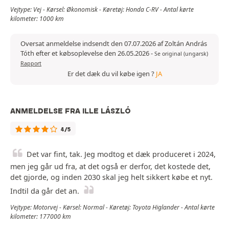
Vejtype: Vej - Kørsel: Økonomisk - Køretøj: Honda C-RV - Antal kørte
kilometer: 1000 km
Oversat anmeldelse indsendt den 07.07.2026 af Zoltán András
Tóth efter et købsoplevelse den 26.05.2026
-
Se original (ungarsk)
Rapport
Er det dæk du vil købe igen ?
JA
ANMELDELSE FRA ILLE LÁSZLÓ
4/5
Det var fint, tak. Jeg modtog et dæk produceret i 2024,
men jeg går ud fra, at det også er derfor, det kostede det,
det gjorde, og inden 2030 skal jeg helt sikkert købe et nyt.
Indtil da går det an.
Vejtype: Motorvej - Kørsel: Normal - Køretøj: Toyota Higlander - Antal kørte
kilometer: 177000 km