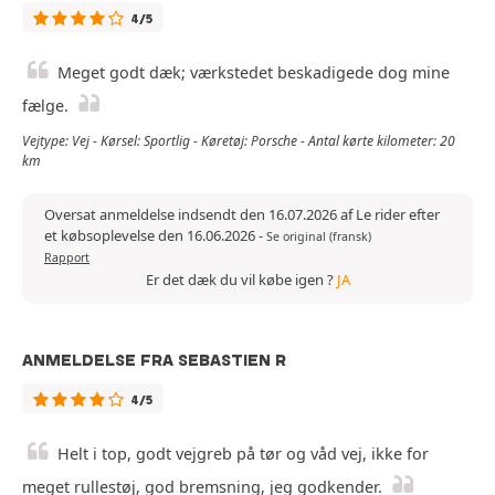
4/5
Meget godt dæk; værkstedet beskadigede dog mine
fælge.
Vejtype: Vej - Kørsel: Sportlig - Køretøj: Porsche - Antal kørte kilometer: 20
km
Oversat anmeldelse indsendt den 16.07.2026 af Le rider efter
et købsoplevelse den 16.06.2026
-
Se original (fransk)
Rapport
Er det dæk du vil købe igen ?
JA
ANMELDELSE FRA SEBASTIEN R
4/5
Helt i top, godt vejgreb på tør og våd vej, ikke for
meget rullestøj, god bremsning, jeg godkender.