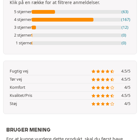
Klik på en række for at filtrere anmeldelser.
5 stjerner
(63)
4 stjerner
(167)
3 stjerner
(12)
2 stjerner
(0)
1 stjerne
(0)
Fugtig vej
4.5/5
Tør vej
4.5/5
Komfort
4/5
Kvalitet/Pris
4.5/5
Støj
4/5
BRUGER MENING
For at kunne vurdere dette produkt, skal du først have