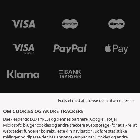
Fortsæt med at browse uden at acceptere >
OM COOKIES OG ANDRE TRACKERE
Daekleader.dk (AD TYRES) og dennes partnere (Google, Hotjar,
Microsoft) bruger cookies og andre trackere (webstorage) for at sikre, at
webstedet fungerer korrekt, lette din navigation, udføre statistiske
målinger og tilpasse dennes annoncekampagner. Cookies og andre