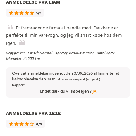
ANMELDELSE FRA LIAM
5/5
Et fremragende firma at handle med. Dækkene er
perfekte til min varevogn, og jeg vil snart købe hos dem
igen.
Vejtype: Vej - Kørsel: Normal - Køretøj: Renault master - Antal kørte
kilometer: 25000 km
Oversat anmeldelse indsendt den 07.06.2026 af liam efter et
købsoplevelse den 08.05.2026
-
Se original (engelsk)
Rapport
Er det dæk du vil købe igen ?
JA
ANMELDELSE FRA ZEZE
4/5