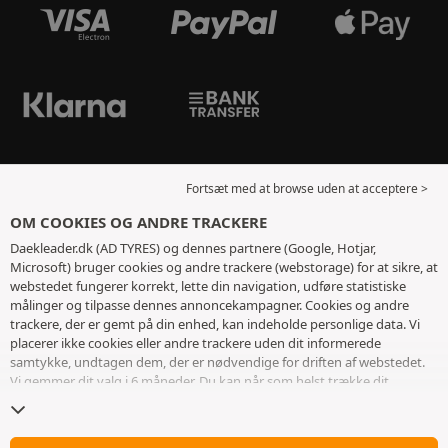
Fortsæt med at browse uden at acceptere >
OM COOKIES OG ANDRE TRACKERE
Daekleader.dk (AD TYRES) og dennes partnere (Google, Hotjar,
Microsoft) bruger cookies og andre trackere (webstorage) for at sikre, at
webstedet fungerer korrekt, lette din navigation, udføre statistiske
målinger og tilpasse dennes annoncekampagner. Cookies og andre
trackere, der er gemt på din enhed, kan indeholde personlige data. Vi
placerer ikke cookies eller andre trackere uden dit informerede
samtykke, undtagen dem, der er nødvendige for driften af ​​webstedet.
Vi gemmer dit valg i 6 måneder. Du kan når som helst trække dit
samtykke tilbage ved at gå til
siden med cookies og andre trackere
. Du
kan vælge at fortsætte med at browse uden at acceptere deponering af
cookies eller andre trackere. Afvisning forhindrer ikke adgang til