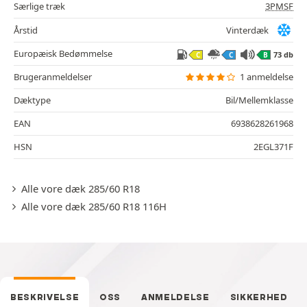
Særlige træk
3PMSF
Årstid
Vinterdæk
Europæisk Bedømmelse
73 db
C
C
B
Brugeranmeldelser
1 anmeldelse
Dæktype
Bil/Mellemklasse
EAN
6938628261968
HSN
2EGL371F
Alle vore dæk 285/60 R18
Alle vore dæk 285/60 R18 116H
BESKRIVELSE
OSS
ANMELDELSE
SIKKERHED