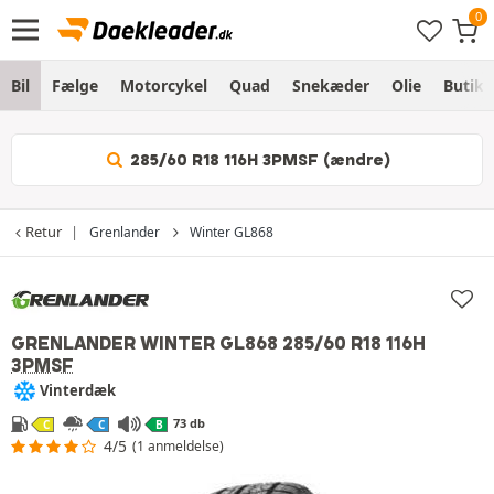
Bil
Fælge
Motorcykel
Quad
Snekæder
Olie
Butik
285/60 R18 116H 3PMSF (ændre)
Retur
Grenlander
Winter GL868
GRENLANDER WINTER GL868
285/60 R18 116H
3PMSF
Vinterdæk
73 db
C
C
B
4/5
(1 anmeldelse)