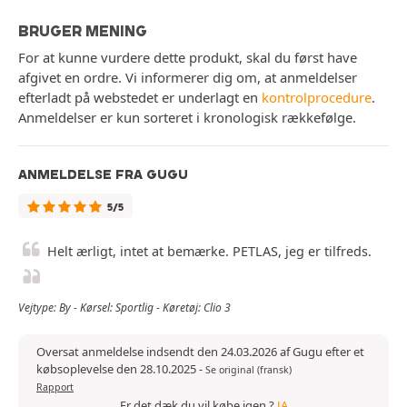
BRUGER MENING
For at kunne vurdere dette produkt, skal du først have
afgivet en ordre. Vi informerer dig om, at anmeldelser
efterladt på webstedet er underlagt en
kontrolprocedure
.
Anmeldelser er kun sorteret i kronologisk rækkefølge.
ANMELDELSE FRA GUGU
5/5
Helt ærligt, intet at bemærke. PETLAS, jeg er tilfreds.
Vejtype: By - Kørsel: Sportlig - Køretøj: Clio 3
Oversat anmeldelse indsendt den 24.03.2026 af Gugu efter et
købsoplevelse den 28.10.2025
-
Se original (fransk)
Rapport
Er det dæk du vil købe igen ?
JA