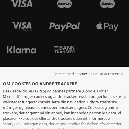
Fortsæt med at browse uden at acceptere >
OM COOKIES OG ANDRE TRACKERE
Daekleader.dk (AD TYRES) og dennes partnere (Google, Hotjar,
Microsoft) bruger cookies og andre trackere (webstorage) for at sikre, at
webstedet fungerer korrekt, lette din navigation, udføre statistiske
målinger og tilpasse dennes annoncekampagner. Cookies og andre
trackere, der er gemt på din enhed, kan indeholde personlige data. Vi
placerer ikke cookies eller andre trackere uden dit informerede
samtykke, undtagen dem, der er nødvendige for driften af ​​webstedet.