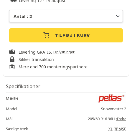
Levering 12 - 14 august
TILFØJ I KURV
Levering GRATIS.
Oplysninger
Sikker transaktion
Mere end 700 monteringspartnere
Specifikationer
Mærke
Model
Snowmaster 2
Mål
205/60 R16 96H
Ændre
Særlige træk
XL
3PMSF