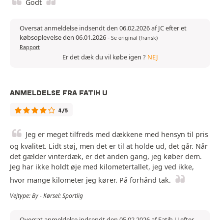
Godt
Oversat anmeldelse indsendt den 06.02.2026 af JC efter et
købsoplevelse den 06.01.2026
-
Se original (fransk)
Rapport
Er det dæk du vil købe igen ?
NEJ
ANMELDELSE FRA FATIH U
4/5
Jeg er meget tilfreds med dækkene med hensyn til pris
og kvalitet. Lidt støj, men det er til at holde ud, det går. Når
det gælder vinterdæk, er det anden gang, jeg køber dem.
Jeg har ikke holdt øje med kilometertallet, jeg ved ikke,
hvor mange kilometer jeg kører. På forhånd tak.
Vejtype: By - Kørsel: Sportlig
Oversat anmeldelse indsendt den 05.02.2026 af Fatih U efter