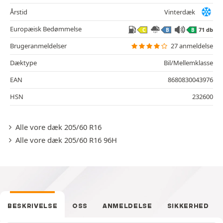
Årstid
Vinterdæk
Europæisk Bedømmelse
71 db
C
B
B
Brugeranmeldelser
27 anmeldelse
Dæktype
Bil/Mellemklasse
EAN
8680830043976
HSN
232600
Alle vore dæk 205/60 R16
Alle vore dæk 205/60 R16 96H
BESKRIVELSE
OSS
ANMELDELSE
SIKKERHED