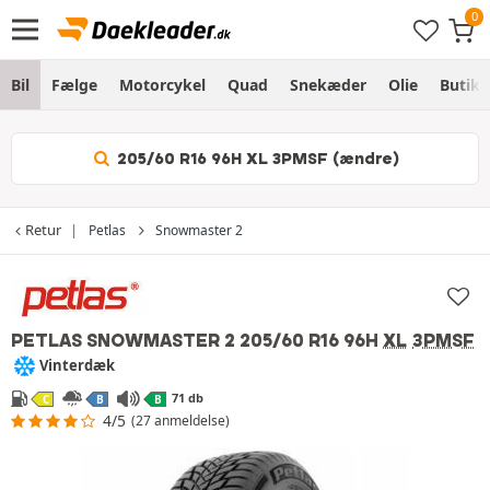
Bil
Fælge
Motorcykel
Quad
Snekæder
Olie
Butik
205/60 R16 96H XL 3PMSF (ændre)
Retur
Petlas
Snowmaster 2
PETLAS SNOWMASTER 2
205/60 R16 96H
XL
3PMSF
Vinterdæk
71 db
C
B
B
4/5
(27 anmeldelse)