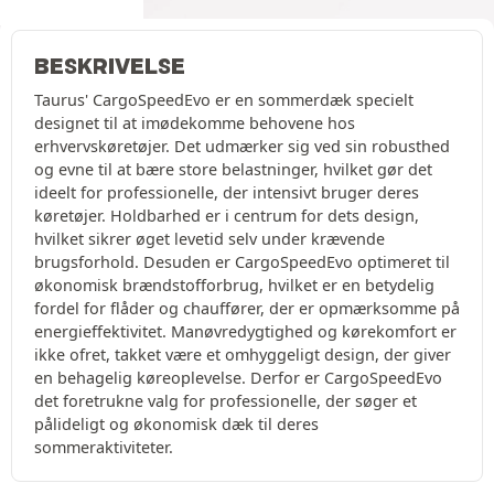
BESKRIVELSE
Taurus' CargoSpeedEvo er en sommerdæk specielt
designet til at imødekomme behovene hos
erhvervskøretøjer. Det udmærker sig ved sin robusthed
og evne til at bære store belastninger, hvilket gør det
ideelt for professionelle, der intensivt bruger deres
køretøjer. Holdbarhed er i centrum for dets design,
hvilket sikrer øget levetid selv under krævende
brugsforhold. Desuden er CargoSpeedEvo optimeret til
økonomisk brændstofforbrug, hvilket er en betydelig
fordel for flåder og chauffører, der er opmærksomme på
energieffektivitet. Manøvredygtighed og kørekomfort er
ikke ofret, takket være et omhyggeligt design, der giver
en behagelig køreoplevelse. Derfor er CargoSpeedEvo
det foretrukne valg for professionelle, der søger et
pålideligt og økonomisk dæk til deres
sommeraktiviteter.