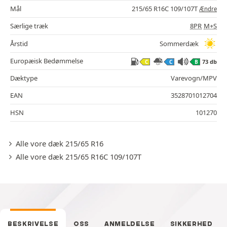
Mål
215/65 R16C 109/107T
Ændre
Særlige træk
8PR
M+S
Årstid
Sommerdæk
Europæisk Bedømmelse
73 db
C
C
B
Dæktype
Varevogn/MPV
EAN
3528701012704
HSN
101270
Alle vore dæk 215/65 R16
Alle vore dæk 215/65 R16C 109/107T
BESKRIVELSE
OSS
ANMELDELSE
SIKKERHED