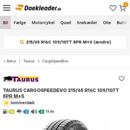
Bil
Fælge
Motorcykel
Quad
Snekæder
Olie
Butik
215/65 R16C 109/107T 8PR M+S (ændre)
Retur
Taurus
CargoSpeedEvo
TAURUS CARGOSPEEDEVO
215/65 R16C 109/107T
8PR
M+S
Sommerdæk
73 db
C
C
B