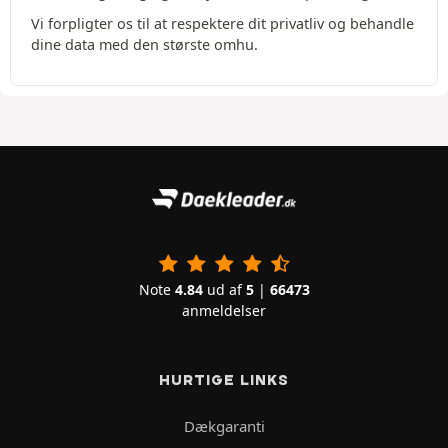
Vi forpligter os til at respektere dit privatliv og behandle
dine data med den største omhu.
Note
4.84
ud af
5
|
66473
anmeldelser
HURTIGE LINKS
Dækgaranti