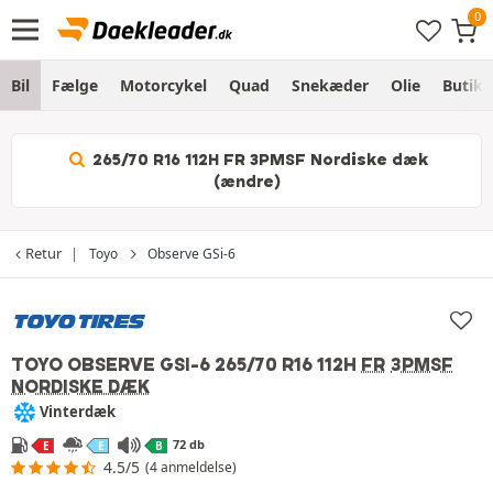
Bil
Fælge
Motorcykel
Quad
Snekæder
Olie
Butik
265/70 R16 112H FR 3PMSF Nordiske dæk
(ændre)
Retur
Toyo
Observe GSi-6
TOYO OBSERVE GSI-6
265/70 R16 112H
FR
3PMSF
NORDISKE DÆK
Vinterdæk
72 db
E
E
B
4.5/5
(4 anmeldelse)