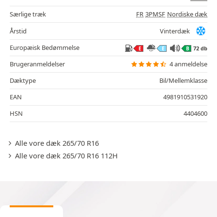
Særlige træk
FR
3PMSF
Nordiske dæk
Årstid
Vinterdæk
Europæisk Bedømmelse
72 db
E
E
B
Brugeranmeldelser
4 anmeldelse
Dæktype
Bil/Mellemklasse
EAN
4981910531920
HSN
4404600
Alle vore dæk 265/70 R16
Alle vore dæk 265/70 R16 112H