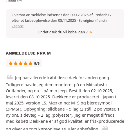
10000 km
Oversat anmeldelse indsendt den 09.12.2025 af Frederic G
efter et købsoplevelse den 08.11.2025
-
Se original (fransk)
Rapport
Er det dæk du vil købe igen ?
JA
ANMELDELSE FRA M
5/5
Jeg har allerede købt disse dæk for anden gang.
Tidligere havde jeg dem monteret på en Mitsubishi
Outlander, og nu – på min Jeep. Bestilt den 02.10.2025,
leveret den 08.10.2025. Dækkene er produceret i Japan i
maj 2025, version LS. Mærkning: M+S og bjergsymbol
(3PMSF). Opbygning: slidbane – 5 lag (2 stål, 2 polyester, 1
nylon), sidevæg – 2 lag (polyester). Jeg er meget tilfreds
med købet! Dækkene er af god kvalitet, er friskproducerede
og giver en tryg køreoplevelse. Klar anbefaling!