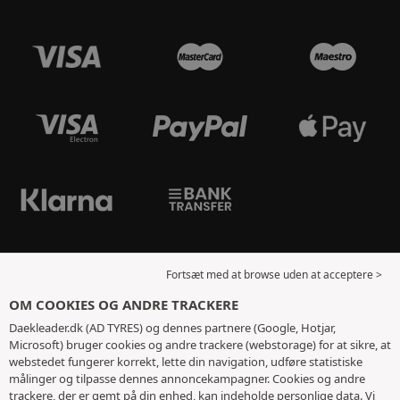
Fortsæt med at browse uden at acceptere >
OM COOKIES OG ANDRE TRACKERE
Daekleader.dk (AD TYRES) og dennes partnere (Google, Hotjar,
Microsoft) bruger cookies og andre trackere (webstorage) for at sikre, at
webstedet fungerer korrekt, lette din navigation, udføre statistiske
målinger og tilpasse dennes annoncekampagner. Cookies og andre
trackere, der er gemt på din enhed, kan indeholde personlige data. Vi