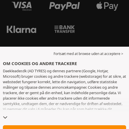
Fortsæt med at browse uden at acceptere >
OM COOKIES OG ANDRE TRACKERE
Daekleader.dk (AD TYRES) og dennes partnere (Google, Hotjar,
Microsoft) bruger cookies og andre trackere (webstorage) for at sikre, at
webstedet fungerer korrekt, lette din navigation, udføre statistiske
målinger og tilpasse dennes annoncekampagner. Cookies og andre
trackere, der er gemt på din enhed, kan indeholde personlige data. Vi
placerer ikke cookies eller andre trackere uden dit informerede
samtykke, undtagen dem, der er nødvendige for driften af ​​webstedet.
Vi gemmer dit valg i 6 måneder. Du kan når som helst trække dit
samtykke tilbage ved at gå til
siden med cookies og andre trackere
. Du
kan vælge at fortsætte med at browse uden at acceptere deponering af
cookies eller andre trackere. Afvisning forhindrer ikke adgang til