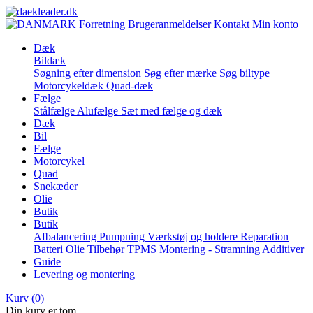
Forretning
Brugeranmeldelser
Kontakt
Min konto
Dæk
Bildæk
Søgning efter dimension
Søg efter mærke
Søg biltype
Motorcykeldæk
Quad-dæk
Fælge
Stålfælge
Alufælge
Sæt med fælge og dæk
Dæk
Bil
Fælge
Motorcykel
Quad
Snekæder
Olie
Butik
Butik
Afbalancering
Pumpning
Værkstøj og holdere
Reparation
Batteri
Olie
Tilbehør
TPMS
Montering - Stramning
Additiver
Guide
Levering og montering
Kurv
(0)
Din kurv er tom