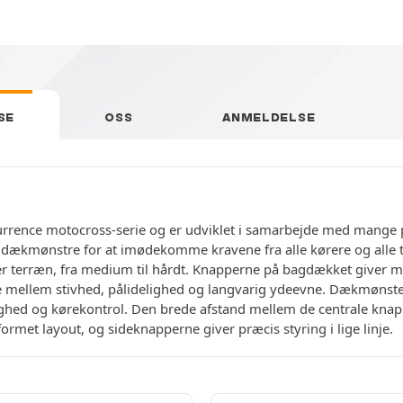
SE
OSS
ANMELDELSE
rrence motocross-serie og er udviklet i samarbejde med mange p
re dækmønstre for at imødekomme kravene fra alle kørere og alle 
er terræn, fra medium til hårdt. Knapperne på bagdækket giver m
 mellem stivhed, pålidelighed og langvarig ydeevne. Dækmønstere
ighed og kørekontrol. Den brede afstand mellem de centrale knap
rmet layout, og sideknapperne giver præcis styring i lige linje.