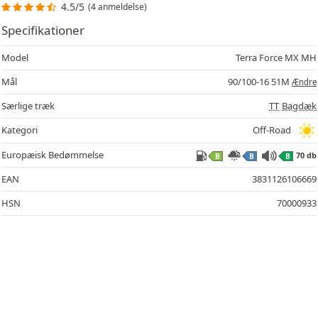
4.5/5
(4 anmeldelse)
Specifikationer
Model
Terra Force MX MH
Mål
90/100-16 51M
Ændre
Særlige træk
TT
Bagdæk
70
Kategori
Off-Road
Europæisk Bedømmelse
70 db
B
B
B
EAN
3831126106669
HSN
70000933