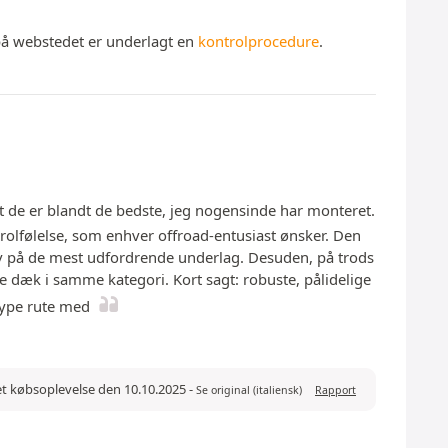
 på webstedet er underlagt en
kontrolprocedure
.
t de er blandt de bedste, jeg nogensinde har monteret.
trolfølelse, som enhver offroad-entusiast ønsker. Den
lv på de mest udfordrende underlag. Desuden, på trods
e dæk i samme kategori. Kort sagt: robuste, pålidelige
 type rute med
et købsoplevelse den 10.10.2025
-
Se original (italiensk)
Rapport