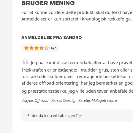
BRUGER MENING
For at kunne vurdere dette produkt, skal du først have
Anmeldelser er kun sorteret i kronologisk rækkefølge.
ANMELDELSE FRA SANDRO
4/5
Jeg har købt disse terrændæk efter at have prøvet
Trækkraften er enestående: i mudder, grus, sten eller 
forstærkede skulder giver fremragende beskyttelse mod
af deres offroad-orientering, har jeg bemærket en god 
og præstationsstærke. Jeg ville uden tøven anbefale dem
Vejtype: Off road - Kørsel: Sportlig - Køretøj: Malaguti centro
Er det dæk du vil købe igen ?
JA