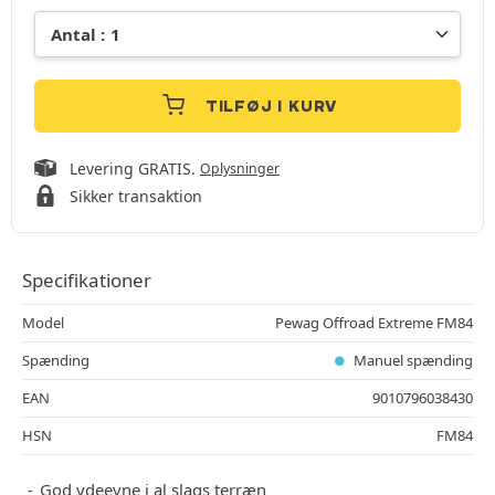
TILFØJ I KURV
Levering GRATIS.
Oplysninger
Sikker transaktion
Specifikationer
Model
Pewag Offroad Extreme FM84
Spænding
Manuel spænding
EAN
9010796038430
HSN
FM84
God ydeevne i al slags terræn