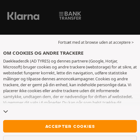
Fortsæt med at browse uden at acceptere >
OM COOKIES OG ANDRE TRACKERE
Daekleader.dk (AD TYRES) og dennes partnere (Google, Hotjar,
Microsoft) bruger cookies og andre trackere (webstorage) for at sikre, at
webstedet fungerer korrekt, lette din navigation, udføre statistiske
målinger og tilpasse dennes annoncekampagner. Cookies og andre
trackere, der er gemt på din enhed, kan indeholde personlige data. Vi
placerer ikke cookies eller andre trackere uden dit informerede
samtykke, undtagen dem, der er nødvendige for driften af ​​webstedet.
Vi gemmer dit valg i 6 måneder. Du kan når som helst trække dit
samtykke tilbage ved at gå til
siden med cookies og andre trackere
. Du
kan vælge at fortsætte med at browse uden at acceptere deponering af
cookies eller andre trackere. Afvisning forhindrer ikke adgang til
tjenesterne AD TYRES. For mere information, inviterer vi dig til at
ACCEPTER COOKIES
konsultere
siden om cookies og andre trackere
.