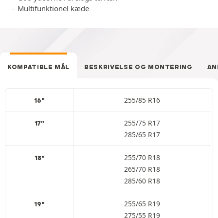
Multifunktionel kæde
KOMPATIBLE MÅL
BESKRIVELSE OG MONTERING
AN
255/85 R16
16"
255/75 R17
17"
285/65 R17
255/70 R18
18"
265/70 R18
285/60 R18
255/65 R19
19"
275/55 R19