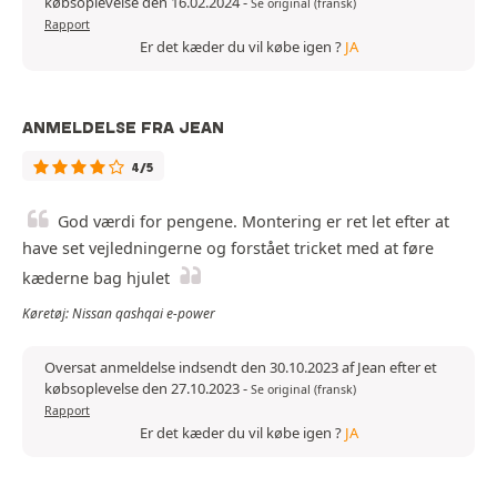
købsoplevelse den 16.02.2024
-
Se original (fransk)
Rapport
Er det kæder du vil købe igen ?
JA
ANMELDELSE FRA JEAN
4/5
God værdi for pengene. Montering er ret let efter at
have set vejledningerne og forstået tricket med at føre
kæderne bag hjulet
Køretøj: Nissan qashqai e-power
Oversat anmeldelse indsendt den 30.10.2023 af Jean efter et
købsoplevelse den 27.10.2023
-
Se original (fransk)
Rapport
Er det kæder du vil købe igen ?
JA