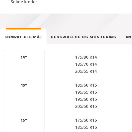
Solide kæder
KOMPATIBLE MÅL
BESKRIVELSE OG MONTERING
AN
175/80 R14
14"
185/70 R14
205/55 R14
185/60 R15
15"
195/55 R15
195/60 R15
205/50 R15
175/60 R16
16"
185/55 R16