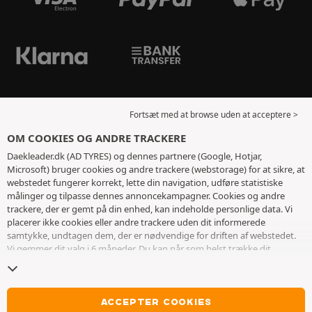
Fortsæt med at browse uden at acceptere >
OM COOKIES OG ANDRE TRACKERE
Daekleader.dk (AD TYRES) og dennes partnere (Google, Hotjar,
Microsoft) bruger cookies og andre trackere (webstorage) for at sikre, at
webstedet fungerer korrekt, lette din navigation, udføre statistiske
målinger og tilpasse dennes annoncekampagner. Cookies og andre
trackere, der er gemt på din enhed, kan indeholde personlige data. Vi
placerer ikke cookies eller andre trackere uden dit informerede
samtykke, undtagen dem, der er nødvendige for driften af ​​webstedet.
Vi gemmer dit valg i 6 måneder. Du kan når som helst trække dit
samtykke tilbage ved at gå til
siden med cookies og andre trackere
. Du
kan vælge at fortsætte med at browse uden at acceptere deponering af
cookies eller andre trackere. Afvisning forhindrer ikke adgang til
tjenesterne AD TYRES. For mere information, inviterer vi dig til at
ACCEPTER COOKIES