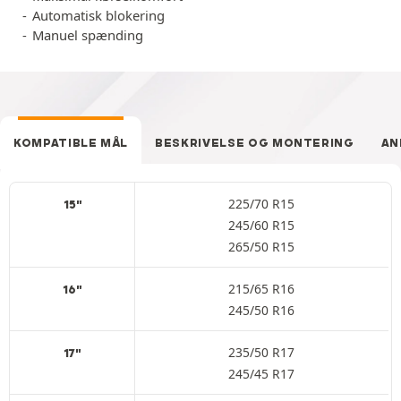
Automatisk blokering
Manuel spænding
KOMPATIBLE MÅL
BESKRIVELSE OG MONTERING
AN
225/70 R15
15"
245/60 R15
265/50 R15
215/65 R16
16"
245/50 R16
235/50 R17
17"
245/45 R17