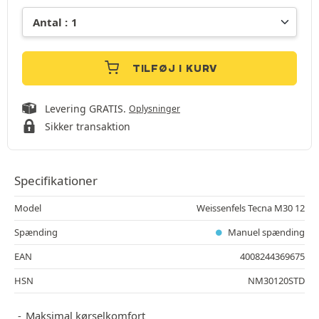
TILFØJ I KURV
Levering GRATIS.
Oplysninger
Sikker transaktion
Specifikationer
Model
Weissenfels Tecna M30 12
Spænding
Manuel spænding
EAN
4008244369675
HSN
NM30120STD
Maksimal kørselkomfort