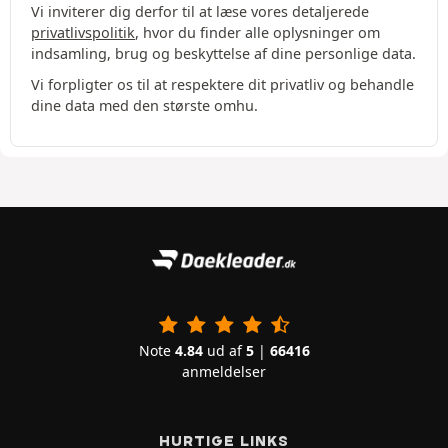
Vi inviterer dig derfor til at læse vores detaljerede
privatlivspolitik
, hvor du finder alle oplysninger om
indsamling, brug og beskyttelse af dine personlige data.
Vi forpligter os til at respektere dit privatliv og behandle
dine data med den største omhu.
Note
4.84
ud af
5
|
66416
anmeldelser
HURTIGE LINKS