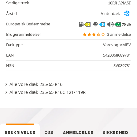
Særlige træk
10PR
3PMSF
Årstid
Vinterdæk
Europæisk Bedømmelse
70 db
C
D
A
Brugeranmeldelser
3 anmeldelse
Dæktype
Varevogn/MPV
EAN
5420068689781
HSN
SV089781
Alle vore dæk 235/65 R16
Alle vore dæk 235/65 R16C 121/119R
BESKRIVELSE
OSS
ANMELDELSE
SIKKERHED