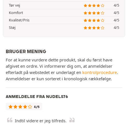
Tør vej
4/5
Komfort
4/5
Kvalitet/Pris
4/5
Støj
4/5
BRUGER MENING
For at kunne vurdere dette produkt, skal du først have
afgivet en ordre. Vi informerer dig om, at anmeldelser
efterladt på webstedet er underlagt en
kontrolprocedure
.
Anmeldelser er kun sorteret i kronologisk rækkefølge.
ANMELDELSE FRA NUDELS76
4/5
Indtil videre er jeg tilfreds.