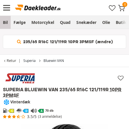
Bil
Fælge
Motorcykel
Quad
Snekæder
Olie
Butik
235/65 R16C 121/119R 10PR 3PMSF (ændre)
Retur
Superia
Bluewin VAN
SUPERIA BLUEWIN VAN
235/65 R16C 121/119R
10PR
3PMSF
Vinterdæk
70 db
C
D
A
3.5/5
(3 anmeldelse)