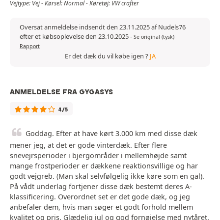
Vejtype: Vej - Kørsel: Normal - Køretøj: VW crafter
Oversat anmeldelse indsendt den 23.11.2025 af Nudels76
efter et købsoplevelse den 23.10.2025
-
Se original (tysk)
Rapport
Er det dæk du vil købe igen ?
JA
ANMELDELSE FRA GYGASYS
4/5
Goddag. Efter at have kørt 3.000 km med disse dæk
mener jeg, at det er gode vinterdæk. Efter flere
snevejrsperioder i bjergområder i mellemhøjde samt
mange frostperioder er dækkene reaktionsvillige og har
godt vejgreb. (Man skal selvfølgelig ikke køre som en gal).
På vådt underlag fortjener disse dæk bestemt deres A-
klassificering. Overordnet set er det gode dæk, og jeg
anbefaler dem, hvis man søger et godt forhold mellem
kvalitet og pris. Glædelig jul og god fornøjelse med nytåret.