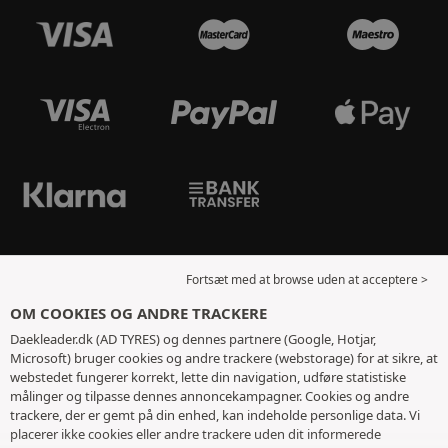
Fortsæt med at browse uden at acceptere >
OM COOKIES OG ANDRE TRACKERE
Daekleader.dk (AD TYRES) og dennes partnere (Google, Hotjar,
Microsoft) bruger cookies og andre trackere (webstorage) for at sikre, at
webstedet fungerer korrekt, lette din navigation, udføre statistiske
målinger og tilpasse dennes annoncekampagner. Cookies og andre
trackere, der er gemt på din enhed, kan indeholde personlige data. Vi
placerer ikke cookies eller andre trackere uden dit informerede