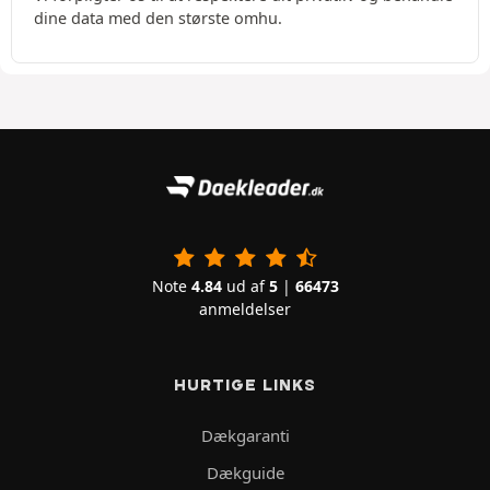
dine data med den største omhu.
Note
4.84
ud af
5
|
66473
anmeldelser
HURTIGE LINKS
Dækgaranti
Dækguide