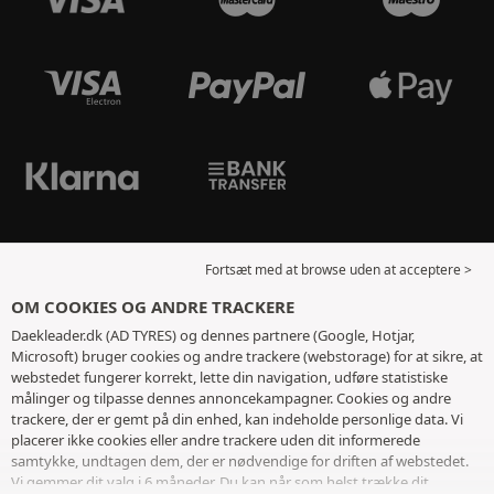
Fortsæt med at browse uden at acceptere >
OM COOKIES OG ANDRE TRACKERE
Daekleader.dk (AD TYRES) og dennes partnere (Google, Hotjar,
Microsoft) bruger cookies og andre trackere (webstorage) for at sikre, at
webstedet fungerer korrekt, lette din navigation, udføre statistiske
målinger og tilpasse dennes annoncekampagner. Cookies og andre
trackere, der er gemt på din enhed, kan indeholde personlige data. Vi
placerer ikke cookies eller andre trackere uden dit informerede
samtykke, undtagen dem, der er nødvendige for driften af ​​webstedet.
Vi gemmer dit valg i 6 måneder. Du kan når som helst trække dit