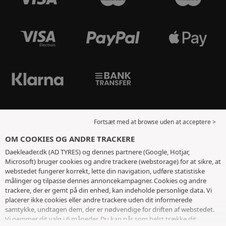
Fortsæt med at browse uden at acceptere >
OM COOKIES OG ANDRE TRACKERE
Daekleader.dk (AD TYRES) og dennes partnere (Google, Hotjar,
Microsoft) bruger cookies og andre trackere (webstorage) for at sikre, at
webstedet fungerer korrekt, lette din navigation, udføre statistiske
målinger og tilpasse dennes annoncekampagner. Cookies og andre
trackere, der er gemt på din enhed, kan indeholde personlige data. Vi
placerer ikke cookies eller andre trackere uden dit informerede
samtykke, undtagen dem, der er nødvendige for driften af ​​webstedet.
Vi gemmer dit valg i 6 måneder. Du kan når som helst trække dit