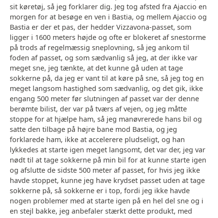
sit køretøj, så jeg forklarer dig. Jeg tog afsted fra Ajaccio en
morgen for at besøge en ven i Bastia, og mellem Ajaccio og
Bastia er der et pas, der hedder Vizzavona-passet, som
ligger i 1600 meters højde og ofte er blokeret af snestorme
på trods af regelmæssig sneplovning, så jeg ankom til
foden af passet, og som sædvanlig så jeg, at der ikke var
meget sne, jeg tænkte, at det kunne gå uden at tage
sokkerne på, da jeg er vant til at køre på sne, så jeg tog en
meget langsom hastighed som sædvanlig, og det gik, ikke
engang 500 meter før slutningen af passet var der denne
berømte bilist, der var på tværs af vejen, og jeg måtte
stoppe for at hjælpe ham, så jeg manøvrerede hans bil og
satte den tilbage på højre bane mod Bastia, og jeg
forklarede ham, ikke at accelerere pludseligt, og han
lykkedes at starte igen meget langsomt, det var der, jeg var
nødt til at tage sokkerne på min bil for at kunne starte igen
og afslutte de sidste 500 meter af passet, for hvis jeg ikke
havde stoppet, kunne jeg have krydset passet uden at tage
sokkerne på, så sokkerne er i top, fordi jeg ikke havde
nogen problemer med at starte igen på en hel del sne og i
en stejl bakke, jeg anbefaler stærkt dette produkt, med