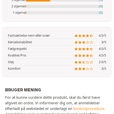
2 stjerner
(0)
1 stjerne
(0)
Fastsættelse nem eller svær
4.5/5
Kørselsstabilitet
3/5
Fælgrespekt
4.5/5
Kvalitet/Pris
4.5/5
Støj
2.5/5
Komfort
3/5
BRUGER MENING
For at kunne vurdere dette produkt, skal du først have
afgivet en ordre. Vi informerer dig om, at anmeldelser
efterladt på webstedet er underlagt en
kontrolprocedure
.