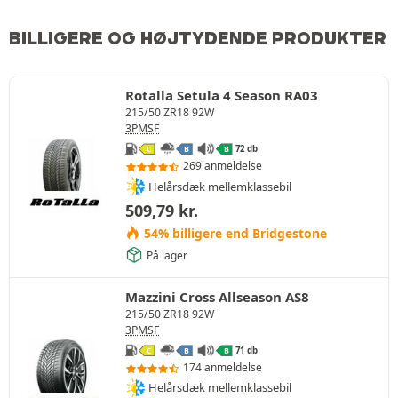
BILLIGERE OG HØJTYDENDE PRODUKTER
Rotalla Setula 4 Season RA03
215/50 ZR18 92W
3PMSF
72 db
C
B
B
269 anmeldelse
Helårsdæk mellemklassebil
509,79
kr.
54% billigere end Bridgestone
På lager
Mazzini Cross Allseason AS8
215/50 ZR18 92W
3PMSF
71 db
C
B
B
174 anmeldelse
Helårsdæk mellemklassebil