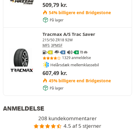
509,79
kr.
54% billigere end Bridgestone
På lager
Tracmax A/S Trac Saver
215/50 ZR18 92W
MFS
3PMSF
72 db
C
B
B
1329 anmeldelse
Helårsdæk mellemklassebil
607,49
kr.
45% billigere end Bridgestone
På lager
ANMELDELSE
208 kundekommentarer
4.5 af 5 stjerner