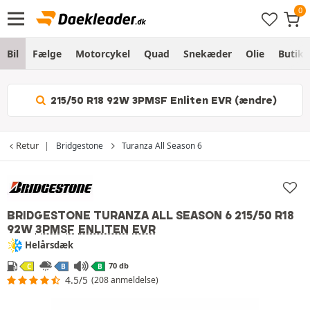
Bil
Fælge
Motorcykel
Quad
Snekæder
Olie
Butik
215/50 R18 92W 3PMSF Enliten EVR (ændre)
Retur
Bridgestone
Turanza All Season 6
BRIDGESTONE TURANZA ALL SEASON 6
215/50 R18
92W
3PMSF
ENLITEN
EVR
Helårsdæk
70 db
C
B
B
4.5/5
(208 anmeldelse)