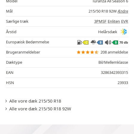
Model
Turanza All Season 6
Mål
215/50 R18 92W
Ændre
Særlige træk
3PMSF
Enliten
EVR
Årstid
Helårsdæk
Europæisk Bedømmelse
70 db
C
B
B
Brugeranmeldelser
208 anmeldelse
Dæktype
Bil/Mellemklasse
EAN
3286342393315
HSN
23933
Alle vore dæk 215/50 R18
Alle vore dæk 215/50 R18 92W