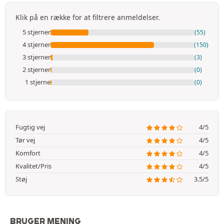
Klik på en række for at filtrere anmeldelser.
5 stjerner
(55)
4 stjerner
(150)
3 stjerner
(3)
2 stjerner
(0)
1 stjerne
(0)
Fugtig vej
4/5
Tør vej
4/5
Komfort
4/5
Kvalitet/Pris
4/5
Støj
3.5/5
BRUGER MENING