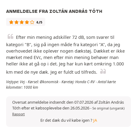
ANMELDELSE FRA ZOLTÁN ANDRÁS TÓTH
4/5
Efter min mening adskiller 72 dB, som svarer til
kategori "B", sig på ingen måde fra kategori "A", da jeg
overhovedet ikke oplever nogen dækstøj. Dækket er ikke
mærket med EVc, men efter min mening behøver man
heller ikke at gå op i det. Jeg har kun kørt omkring 1.000
km med de nye dæk. Jeg er fuldt ud tilfreds.
Vejtype: Vej - Kørsel: Økonomisk - Køretøj: Honda C-RV - Antal kørte
kilometer: 1000 km
Oversat anmeldelse indsendt den 07.07.2026 af Zoltán András
Tóth efter et købsoplevelse den 26.05.2026
-
Se original (ungarsk)
Rapport
Er det dæk du vil købe igen ?
JA