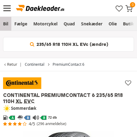
Bil
Fælge
Motorcykel
Quad
Snekæder
Olie
Butik
235/65 R18 110H XL EVc (ændre)
Retur
Continental
PremiumContact 6
CONTINENTAL PREMIUMCONTACT 6
235/65 R18
110H
XL
EVC
Sommerdæk
72 db
A
B
B
4/5
(296 anmeldelse)