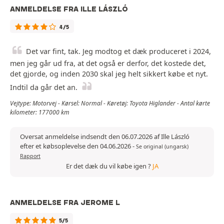
ANMELDELSE FRA ILLE LÁSZLÓ
4/5
Det var fint, tak. Jeg modtog et dæk produceret i 2024,
men jeg går ud fra, at det også er derfor, det kostede det,
det gjorde, og inden 2030 skal jeg helt sikkert købe et nyt.
Indtil da går det an.
Vejtype: Motorvej - Kørsel: Normal - Køretøj: Toyota Higlander - Antal kørte
kilometer: 177000 km
Oversat anmeldelse indsendt den 06.07.2026 af Ille László
efter et købsoplevelse den 04.06.2026
-
Se original (ungarsk)
Rapport
Er det dæk du vil købe igen ?
JA
ANMELDELSE FRA JEROME L
5/5