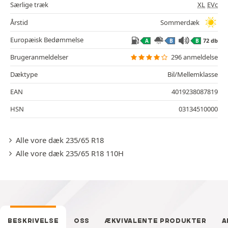
Særlige træk
XL
EVc
Årstid
Sommerdæk
Europæisk Bedømmelse
72 db
A
B
B
Brugeranmeldelser
296 anmeldelse
Dæktype
Bil/Mellemklasse
EAN
4019238087819
HSN
03134510000
Alle vore dæk 235/65 R18
Alle vore dæk 235/65 R18 110H
BESKRIVELSE
OSS
ÆKVIVALENTE PRODUKTER
A