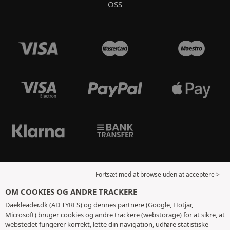
OSS
Fortsæt med at browse uden at acceptere >
OM COOKIES OG ANDRE TRACKERE
Daekleader.dk (AD TYRES) og dennes partnere (Google, Hotjar,
Microsoft) bruger cookies og andre trackere (webstorage) for at sikre, at
webstedet fungerer korrekt, lette din navigation, udføre statistiske