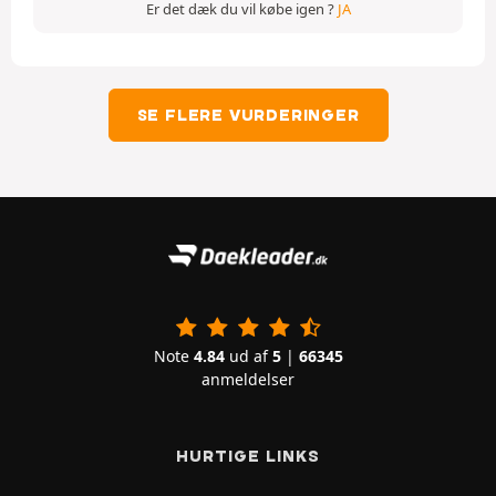
Er det dæk du vil købe igen ?
JA
SE FLERE VURDERINGER
Note
4.84
ud af
5
|
66345
anmeldelser
HURTIGE LINKS