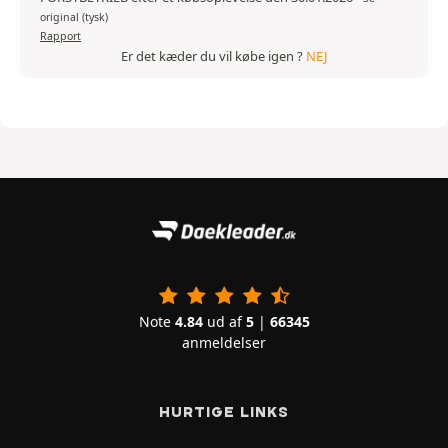
original (tysk)
Rapport
Er det kæder du vil købe igen ?
NEJ
Note
4.84
ud af
5
|
66345
anmeldelser
HURTIGE LINKS