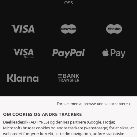
OSS
Fortsæt med at browse uden at acceptere >
OM COOKIES OG ANDRE TRACKERE
Daekleader.dk (AD TYRES) og dennes partnere (Google, Hotjar,
Microsoft) bruger cookies og andre trackere (webstorage) for at sikre, at
webstedet fungerer korrekt, lette din navigation, udføre statistiske