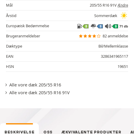
Mål
205/55 R16 91V
Ændre
Årstid
Sommerdæk
Europæisk Bedømmelse
71 db
B
B
B
Brugeranmeldelser
82 anmeldelse
Dæktype
Bil/Mellemklasse
EAN
3286341965117
HSN
19651
Alle vore dæk 205/55 R16
Alle vore dæk 205/55 R16 91V
BESKRIVELSE
OSS
ÆKVIVALENTE PRODUKTER
A