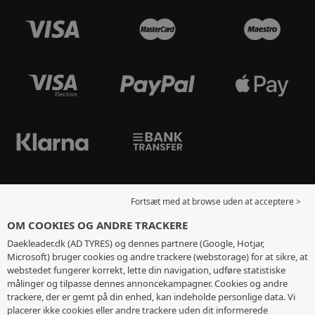
Fortsæt med at browse uden at acceptere >
OM COOKIES OG ANDRE TRACKERE
Daekleader.dk (AD TYRES) og dennes partnere (Google, Hotjar,
Microsoft) bruger cookies og andre trackere (webstorage) for at sikre, at
webstedet fungerer korrekt, lette din navigation, udføre statistiske
målinger og tilpasse dennes annoncekampagner. Cookies og andre
trackere, der er gemt på din enhed, kan indeholde personlige data. Vi
placerer ikke cookies eller andre trackere uden dit informerede