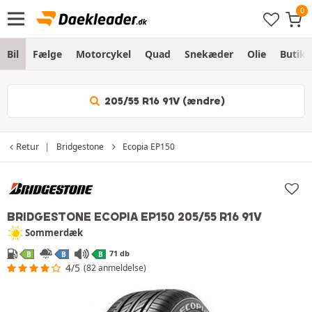
Bil
Fælge
Motorcykel
Quad
Snekæder
Olie
Butik
205/55 R16 91V (ændre)
Retur
Bridgestone
Ecopia EP150
BRIDGESTONE ECOPIA EP150
205/55 R16 91V
Sommerdæk
71 db
B
B
B
4/5
(82 anmeldelse)