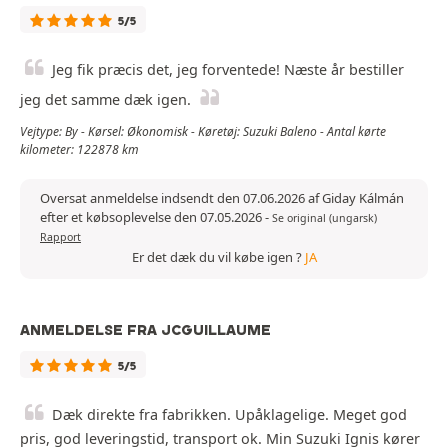
5/5
Jeg fik præcis det, jeg forventede! Næste år bestiller
jeg det samme dæk igen.
Vejtype: By - Kørsel: Økonomisk - Køretøj: Suzuki Baleno - Antal kørte
kilometer: 122878 km
Oversat anmeldelse indsendt den 07.06.2026 af Giday Kálmán
efter et købsoplevelse den 07.05.2026
-
Se original (ungarsk)
Rapport
Er det dæk du vil købe igen ?
JA
ANMELDELSE FRA JCGUILLAUME
5/5
Dæk direkte fra fabrikken. Upåklagelige. Meget god
pris, god leveringstid, transport ok. Min Suzuki Ignis kører