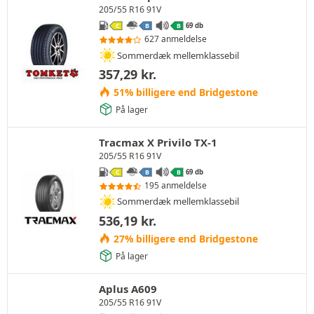
205/55 R16 91V
69 db
C
B
B
627 anmeldelse
Sommerdæk mellemklassebil
357,29
kr.
51% billigere end Bridgestone
På lager
Tracmax X Privilo TX-1
205/55 R16 91V
69 db
C
B
B
195 anmeldelse
Sommerdæk mellemklassebil
536,19
kr.
27% billigere end Bridgestone
På lager
Aplus A609
205/55 R16 91V