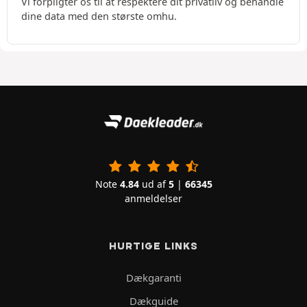
Vi forpligter os til at respektere dit privatliv og behandle
dine data med den største omhu.
Note
4.84
ud af
5
|
66345
anmeldelser
HURTIGE LINKS
Dækgaranti
Dækguide