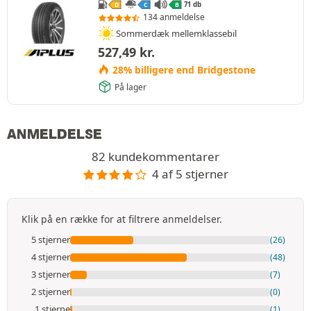
71 db
D
C
B
134 anmeldelse
Sommerdæk mellemklassebil
527,49
kr.
28% billigere end Bridgestone
På lager
ANMELDELSE
82 kundekommentarer
4 af 5 stjerner
Klik på en række for at filtrere anmeldelser.
5 stjerner
(26)
4 stjerner
(48)
3 stjerner
(7)
2 stjerner
(0)
1 stjerne
(1)