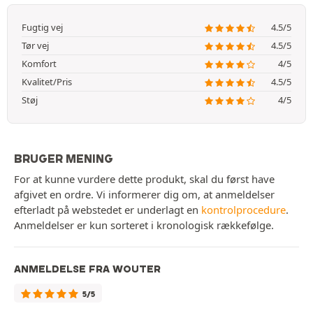
Fugtig vej
4.5/5
Tør vej
4.5/5
Komfort
4/5
Kvalitet/Pris
4.5/5
Støj
4/5
BRUGER MENING
For at kunne vurdere dette produkt, skal du først have
afgivet en ordre. Vi informerer dig om, at anmeldelser
efterladt på webstedet er underlagt en
kontrolprocedure
.
Anmeldelser er kun sorteret i kronologisk rækkefølge.
ANMELDELSE FRA WOUTER
5/5