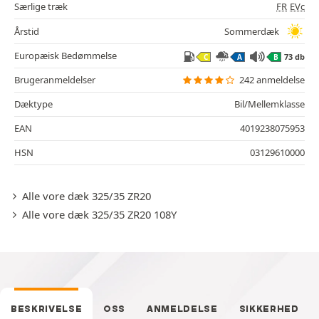
Særlige træk
FR
EVc
Årstid
Sommerdæk
Europæisk Bedømmelse
73 db
C
A
B
Brugeranmeldelser
242 anmeldelse
Dæktype
Bil/Mellemklasse
EAN
4019238075953
HSN
03129610000
Alle vore dæk 325/35 ZR20
Alle vore dæk 325/35 ZR20 108Y
BESKRIVELSE
OSS
ANMELDELSE
SIKKERHED