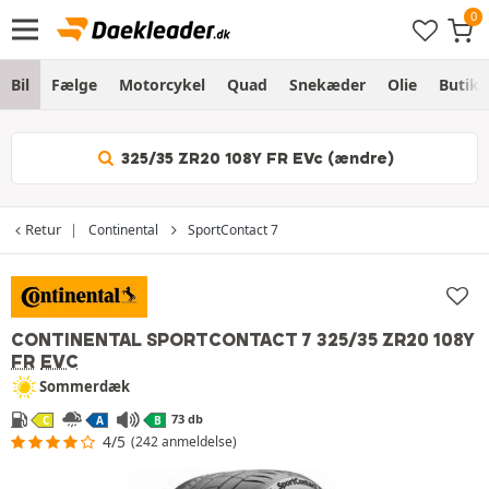
Bil
Fælge
Motorcykel
Quad
Snekæder
Olie
Butik
325/35 ZR20 108Y FR EVc (ændre)
Retur
Continental
SportContact 7
CONTINENTAL SPORTCONTACT 7
325/35 ZR20 108Y
FR
EVC
Sommerdæk
73 db
C
A
B
4/5
(242 anmeldelse)