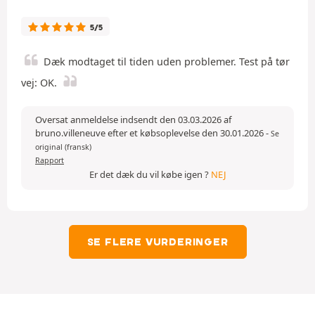
5/5
Dæk modtaget til tiden uden problemer. Test på tør
vej: OK.
Oversat anmeldelse indsendt den 03.03.2026 af
bruno.villeneuve efter et købsoplevelse den 30.01.2026
-
Se
original (fransk)
Rapport
Er det dæk du vil købe igen ?
NEJ
SE FLERE VURDERINGER