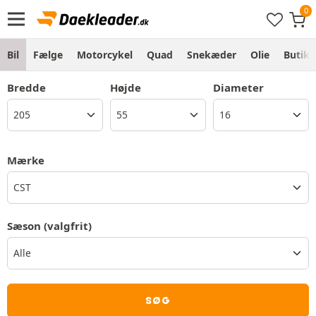
Bil
Fælge
Motorcykel
Quad
Snekæder
Olie
Butik
Bredde
Højde
Diameter
Mærke
CST
Sæson
(valgfrit)
SØG