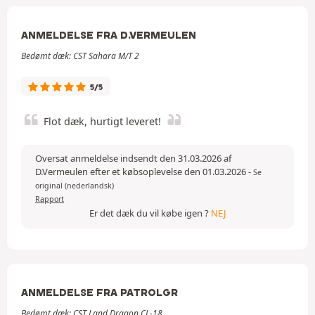
ANMELDELSE FRA D.VERMEULEN
Bedømt dæk: CST Sahara M/T 2
5/5
Flot dæk, hurtigt leveret!
Oversat anmeldelse indsendt den 31.03.2026 af
D.Vermeulen efter et købsoplevelse den 01.03.2026
-
Se
original (nederlandsk)
Rapport
Er det dæk du vil købe igen ?
NEJ
ANMELDELSE FRA PATROLGR
Bedømt dæk: CST Land Dragon CL-18