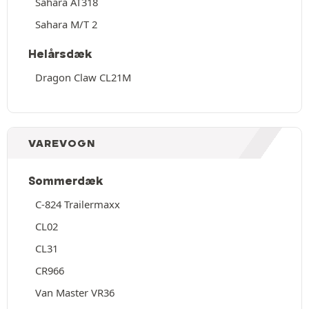
Sahara AT318
Sahara M/T 2
Helårsdæk
Dragon Claw CL21M
VAREVOGN
Sommerdæk
C-824 Trailermaxx
CL02
CL31
CR966
Van Master VR36