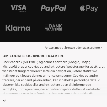
Fortsæt med at browse uden at acceptere >
OM COOKIES OG ANDRE TRACKERE
Daekleader.dk (AD TYRES) og dennes partnere (Google, Hotjar,
Microsoft) bruger cookies og andre trackere (webstorage) for at sikre, at
webstedet fungerer korrekt, lette din navigation, udføre statistiske
målinger og tilpasse dennes annoncekampagner. Cookies og andre
trackere, der er gemt på din enhed, kan indeholde personlige data. Vi
placerer ikke cookies eller andre trackere uden dit informerede
samtykke, undtagen dem, der er nødvendige for driften af ​​webstedet.
Vi gemmer dit valg i 6 måneder. Du kan når som helst trække dit
samtykke tilbage ved at gå til
siden med cookies og andre trackere
. Du
kan vælge at fortsætte med at browse uden at acceptere deponering af