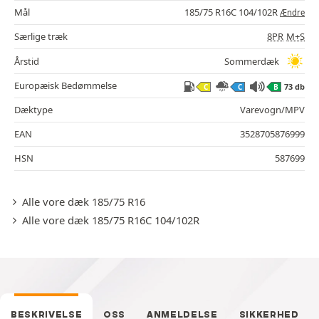
Mål
185/75 R16C 104/102R
Ændre
Særlige træk
8PR
M+S
Årstid
Sommerdæk
Europæisk Bedømmelse
73 db
C
C
B
Dæktype
Varevogn/MPV
EAN
3528705876999
HSN
587699
Alle vore dæk 185/75 R16
Alle vore dæk 185/75 R16C 104/102R
BESKRIVELSE
OSS
ANMELDELSE
SIKKERHED