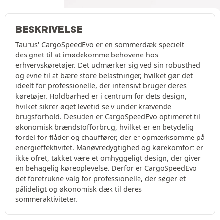
BESKRIVELSE
Taurus' CargoSpeedEvo er en sommerdæk specielt
designet til at imødekomme behovene hos
erhvervskøretøjer. Det udmærker sig ved sin robusthed
og evne til at bære store belastninger, hvilket gør det
ideelt for professionelle, der intensivt bruger deres
køretøjer. Holdbarhed er i centrum for dets design,
hvilket sikrer øget levetid selv under krævende
brugsforhold. Desuden er CargoSpeedEvo optimeret til
økonomisk brændstofforbrug, hvilket er en betydelig
fordel for flåder og chauffører, der er opmærksomme på
energieffektivitet. Manøvredygtighed og kørekomfort er
ikke ofret, takket være et omhyggeligt design, der giver
en behagelig køreoplevelse. Derfor er CargoSpeedEvo
det foretrukne valg for professionelle, der søger et
pålideligt og økonomisk dæk til deres
sommeraktiviteter.