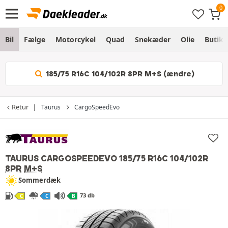
Bil
Fælge
Motorcykel
Quad
Snekæder
Olie
Butik
185/75 R16C 104/102R 8PR M+S (ændre)
Retur
Taurus
CargoSpeedEvo
TAURUS CARGOSPEEDEVO
185/75 R16C 104/102R
8PR
M+S
Sommerdæk
73 db
C
C
B