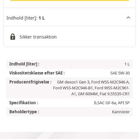
Indhold [liter]:
1 L
Sikker transaktion
Indhold [liter] :
1 L
Viskositetsklasse efter SAE :
SAE 5W-30
Producentfrigivelse :
GM dexos1 Gen 3, Ford WSS-M2C946-A,
Ford WSS-M2C946-B1, Ford WSS-M2C961-
A1, GM 6094M, Fiat 9.55535-CR1
Specifikation :
ILSAC GF-6a, API SP
Beholdertype :
Kannister