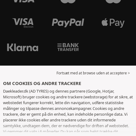
Fortsæt med at browse uden at acceptere >
OM COOKIES OG ANDRE TRACKERE
Daekleader.dk (AD TYRES) og dennes partnere (Google, Hotjar,
Microsoft) bruger cookies og andre trackere (webstorage) for at sikre, at
webstedet fungerer korrekt, lette din navigation, udføre statistiske
målinger og tilpasse dennes annoncekampagner. Cookies og andre
trackere, der er gemt på din enhed, kan indeholde personlige data. Vi
placerer ikke cookies eller andre trackere uden dit informerede
samtykke, undtagen dem, der er nødvendige for driften af ​​webstedet.
Vi gemmer dit valg i 6 måneder. Du kan når som helst trække dit