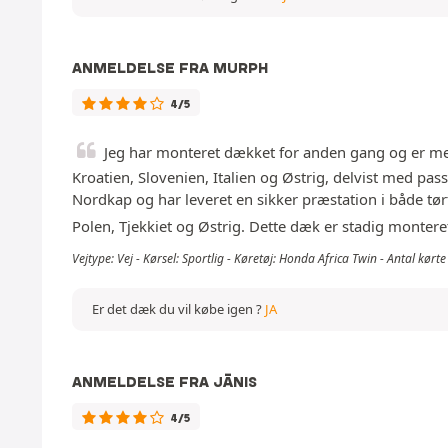
ANMELDELSE FRA MURPH
4/5
Jeg har monteret dækket for anden gang og er mege
Kroatien, Slovenien, Italien og Østrig, delvist med pa
Nordkap og har leveret en sikker præstation i både tø
Polen, Tjekkiet og Østrig. Dette dæk er stadig monter
Vejtype: Vej - Kørsel: Sportlig - Køretøj: Honda Africa Twin - Antal kør
Er det dæk du vil købe igen ?
JA
ANMELDELSE FRA JĀNIS
4/5