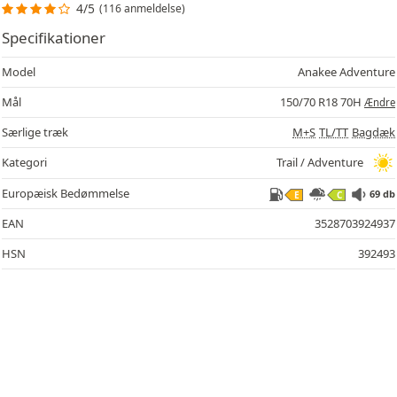
4/5
(116 anmeldelse)
Specifikationer
Model
Anakee Adventure
Mål
150/70 R18 70H
Ændre
Særlige træk
M+S
TL/TT
Bagdæk
69
Kategori
Trail / Adventure
Europæisk Bedømmelse
69 db
E
C
EAN
3528703924937
HSN
392493