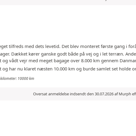
t tilfreds med dets levetid. Det blev monteret første gang i for
ssager. Dækket kører ganske godt både på vej og i let terræn. And
rt og vådt vejr med meget bagage over 8.000 km gennem Danmark, 
et og har nu klaret næsten 10.000 km og burde samlet set holde 
te kilometer: 10000 km
Oversat anmeldelse indsendt den 30.07.2026 af Murph ef