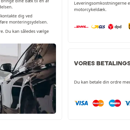
bringe dine dæk til en af
Leveringsomkostningerne er 
delsen.
motorcykeldæk.
 kontakte dig ved
udføre monteringsydelsen.
dre. Du kan således vælge
VORES BETALING
Du kan betale din ordre me