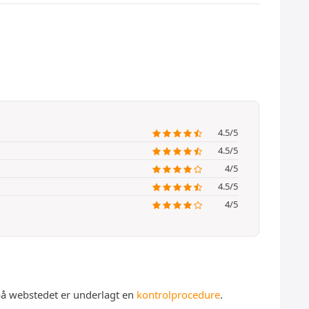
4.5/5
4.5/5
4/5
4.5/5
4/5
 på webstedet er underlagt en
kontrolprocedure
.