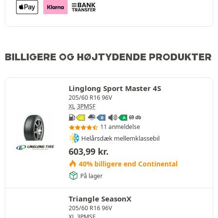
BILLIGERE OG HØJTYDENDE PRODUKTER
Linglong Sport Master 4S
205/60 R16 96V
XL
3PMSF
69 db
C
B
A
11 anmeldelse
Helårsdæk mellemklassebil
603,99
kr.
40% billigere end Continental
På lager
Triangle SeasonX
205/60 R16 96V
XL
3PMSF