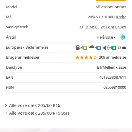
Model
AllSeasonContact
Mål
205/60 R16 96H
Ændre
Særlige træk
XL
3PMSF
EVc
ContiRe.Tex
Årstid
Helårsdæk
Europæisk Bedømmelse
72 db
B
B
B
Brugeranmeldelser
309 anmeldelse
Dæktype
Bil/Mellemklasse
EAN
4019238087611
HSN
03559810000
Alle vore dæk 205/60 R16
Alle vore dæk 205/60 R16 96H