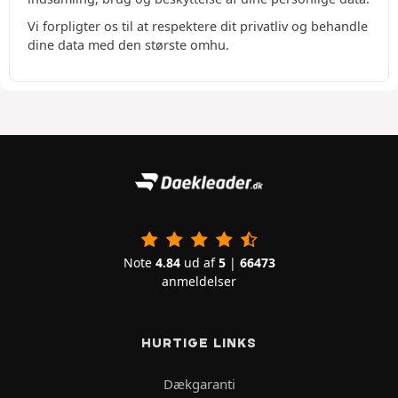
Vi forpligter os til at respektere dit privatliv og behandle
dine data med den største omhu.
Note
4.84
ud af
5
|
66473
anmeldelser
HURTIGE LINKS
Dækgaranti