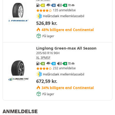
72 db
C
B
B
135 anmeldelse
Helårsdæk mellemklassebil
526,89
kr.
48% billigere end Continental
På lager
Linglong Green-max All Season
205/60 R16 96H
XL
3PMSF
72 db
B
D
B
232 anmeldelse
Helårsdæk mellemklassebil
672,59
kr.
34% billigere end Continental
På lager
ANMELDELSE