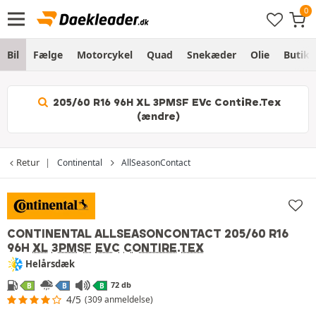
Bil
Fælge
Motorcykel
Quad
Snekæder
Olie
Butik
205/60 R16 96H XL 3PMSF EVc ContiRe.Tex
(ændre)
Retur
Continental
AllSeasonContact
CONTINENTAL ALLSEASONCONTACT
205/60 R16
96H
XL
3PMSF
EVC
CONTIRE.TEX
Helårsdæk
72 db
B
B
B
4/5
(309 anmeldelse)