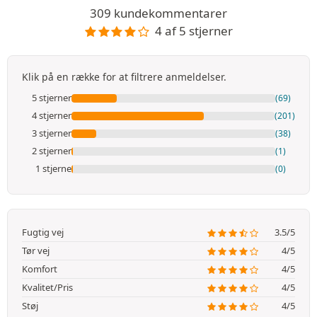
309 kundekommentarer
4 af 5 stjerner
Klik på en række for at filtrere anmeldelser.
5 stjerner
(69)
4 stjerner
(201)
3 stjerner
(38)
2 stjerner
(1)
1 stjerne
(0)
Fugtig vej
3.5/5
Tør vej
4/5
Komfort
4/5
Kvalitet/Pris
4/5
Støj
4/5