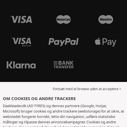
Fortsæt med at browse uden at acceptere >
OM COOKIES OG ANDRE TRACKERE
Daekleader.dk (AD TYRES) og dennes partnere (Google, Hotjar,
Microsoft) bruger cookies og andre trackere (webstorage) for at sikre, at
webstedet fungerer korrekt, lette din navigation, udføre statistiske
målinger og tilpasse dennes annoncekampagner. Cookies og andre