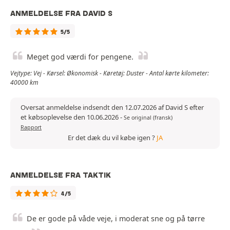
ANMELDELSE FRA DAVID S
5/5
Meget god værdi for pengene.
Vejtype: Vej - Kørsel: Økonomisk - Køretøj: Duster - Antal kørte kilometer:
40000 km
Oversat anmeldelse indsendt den 12.07.2026 af David S efter
et købsoplevelse den 10.06.2026
-
Se original (fransk)
Rapport
Er det dæk du vil købe igen ?
JA
ANMELDELSE FRA TAKTIK
4/5
De er gode på våde veje, i moderat sne og på tørre