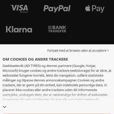
Fortsæt med at browse uden at acceptere >
OM COOKIES OG ANDRE TRACKERE
Daekleader.dk (AD TYRES) og dennes partnere (Google, Hotjar,
Microsoft) bruger cookies og andre trackere (webstorage) for at sikre, at
webstedet fungerer korrekt, lette din navigation, udføre statistiske
målinger og tilpasse dennes annoncekampagner. Cookies og andre
trackere, der er gemt på din enhed, kan indeholde personlige data. Vi
placerer ikke cookies eller andre trackere uden dit informerede
samtykke, undtagen dem, der er nødvendige for driften af ​​webstedet.
Vi gemmer dit valg i 6 måneder. Du kan når som helst trække dit
samtykke tilbage ved at gå til
siden med cookies og andre trackere
. Du
kan vælge at fortsætte med at browse uden at acceptere deponering af