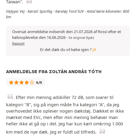
Taiwan".
Vejtype: Vej - Kørsel: Sportlig - Køretøj: Ford SUV - Antal kørte kilometer: 800
km
Oversat anmeldelse indsendt den 21.07.2026 af Rossi efter et
købsoplevelse den 16.06.2026
-
Se original (tysk)
Rapport
Er det dæk du vil købe igen ?
JA
ANMELDELSE FRA ZOLTÁN ANDRÁS TÓTH
4/5
Efter min mening adskiller 72 dB, som svarer til
kategori "B", sig på ingen måde fra kategori "A", da jeg
overhovedet ikke oplever nogen dækstøj. Dækket er ikke
mærket med EVc, men efter min mening behøver man
heller ikke at gå op i det. Jeg har kun kørt omkring 1.000
km med de nye dæk. Jeg er fuldt ud tilfreds.