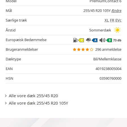
Model
PremiumContact 6
Mål
255/45 R20 105Y
Ændre
Særlige træk
XL
FR
EVc
Årstid
Sommerdæk
Europæisk Bedømmelse
73 db
C
A
B
Brugeranmeldelser
296 anmeldelse
Dæktype
Bil/Mellemklasse
EAN
4019238005004
HSN
03590760000
Alle vore dæk 255/45 R20
Alle vore dæk 255/45 R20 105Y