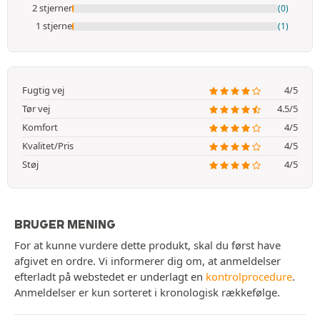
2 stjerner
(0)
1 stjerne
(1)
Fugtig vej
4/5
Tør vej
4.5/5
Komfort
4/5
Kvalitet/Pris
4/5
Støj
4/5
BRUGER MENING
For at kunne vurdere dette produkt, skal du først have
afgivet en ordre. Vi informerer dig om, at anmeldelser
efterladt på webstedet er underlagt en
kontrolprocedure
.
Anmeldelser er kun sorteret i kronologisk rækkefølge.