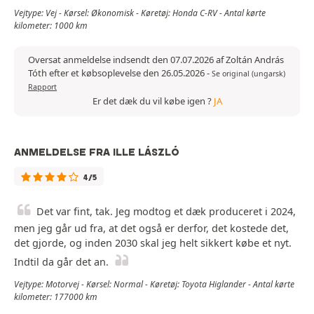
Vejtype: Vej - Kørsel: Økonomisk - Køretøj: Honda C-RV - Antal kørte
kilometer: 1000 km
Oversat anmeldelse indsendt den 07.07.2026 af Zoltán András
Tóth efter et købsoplevelse den 26.05.2026
-
Se original (ungarsk)
Rapport
Er det dæk du vil købe igen ?
JA
ANMELDELSE FRA ILLE LÁSZLÓ
4/5
Det var fint, tak. Jeg modtog et dæk produceret i 2024,
men jeg går ud fra, at det også er derfor, det kostede det,
det gjorde, og inden 2030 skal jeg helt sikkert købe et nyt.
Indtil da går det an.
Vejtype: Motorvej - Kørsel: Normal - Køretøj: Toyota Higlander - Antal kørte
kilometer: 177000 km