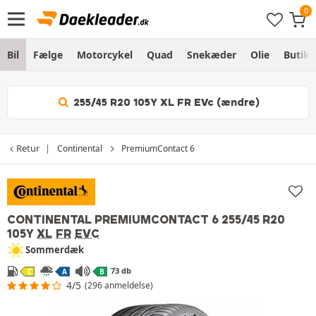
Bil
Fælge
Motorcykel
Quad
Snekæder
Olie
Butik
255/45 R20 105Y XL FR EVc (ændre)
Retur
Continental
PremiumContact 6
CONTINENTAL PREMIUMCONTACT 6
255/45 R20
105Y
XL
FR
EVC
Sommerdæk
73 db
C
A
B
4/5
(296 anmeldelse)