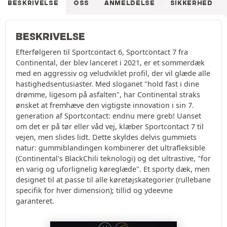
BESKRIVELSE
OSS
ANMELDELSE
SIKKERHED
BESKRIVELSE
Efterfølgeren til Sportcontact 6, Sportcontact 7 fra
Continental, der blev lanceret i 2021, er et sommerdæk
med en aggressiv og veludviklet profil, der vil glæde alle
hastighedsentusiaster. Med sloganet "hold fast i dine
drømme, ligesom på asfalten", har Continental straks
ønsket at fremhæve den vigtigste innovation i sin 7.
generation af Sportcontact: endnu mere greb! Uanset
om det er på tør eller våd vej, klæber Sportcontact 7 til
vejen, men slides lidt. Dette skyldes delvis gummiets
natur: gummiblandingen kombinerer det ultrafleksible
(Continental's BlackChili teknologi) og det ultrastive, "for
en varig og uforlignelig køreglæde". Et sporty dæk, men
designet til at passe til alle køretøjskategorier (rullebane
specifik for hver dimension); tillid og ydeevne
garanteret.