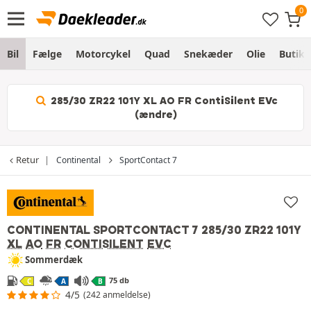
Bil
Fælge
Motorcykel
Quad
Snekæder
Olie
Butik
285/30 ZR22 101Y XL AO FR ContiSilent EVc
(ændre)
Retur
Continental
SportContact 7
CONTINENTAL SPORTCONTACT 7
285/30 ZR22 101Y
XL
AO
FR
CONTISILENT
EVC
Sommerdæk
75 db
C
A
B
4/5
(242 anmeldelse)