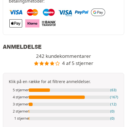
betalingsmetoder:
ANMELDELSE
242 kundekommentarer
4 af 5 stjerner
Klik på en række for at filtrere anmeldelser.
5 stjerner
(63)
4 stjerner
(167)
3 stjerner
(12)
2 stjerner
(0)
1 stjerne
(0)