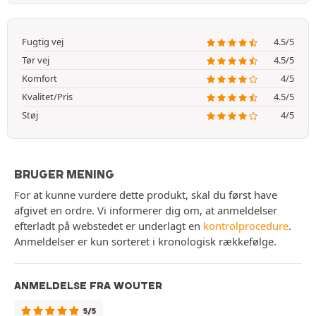
Fugtig vej
4.5/5
Tør vej
4.5/5
Komfort
4/5
Kvalitet/Pris
4.5/5
Støj
4/5
BRUGER MENING
For at kunne vurdere dette produkt, skal du først have
afgivet en ordre. Vi informerer dig om, at anmeldelser
efterladt på webstedet er underlagt en
kontrolprocedure
.
Anmeldelser er kun sorteret i kronologisk rækkefølge.
ANMELDELSE FRA WOUTER
5/5