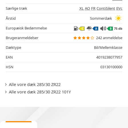
Særlige træk
XL
AO
FR
ContiSilent
EVc
Årstid
Sommerdæk
Europæisk Bedømmelse
75 db
C
A
B
Brugeranmeldelser
242 anmeldelse
Dæktype
Bil/Mellemklasse
EAN
4019238077957
HSN
03130100000
Alle vore dæk 285/30 ZR22
Alle vore dæk 285/30 ZR22 101Y